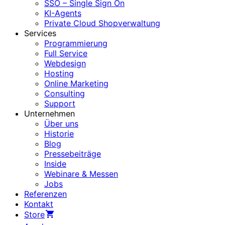
SSO – Single Sign On
KI-Agents
Private Cloud Shopverwaltung
Services
Programmierung
Full Service
Webdesign
Hosting
Online Marketing
Consulting
Support
Unternehmen
Über uns
Historie
Blog
Pressebeiträge
Inside
Webinare & Messen
Jobs
Referenzen
Kontakt
Store