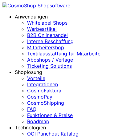
Anwendungen
Whitelabel Shops
Werbeartikel
B2B Onlinehandel
Interne Beschaffung
Mitarbeitershop
Textilausstattung für Mitarbeiter
Aboshops / Verlage
Ticketing Solutions
Shoplösung
Vorteile
Integrationen
CosmoFaktura
CosmoPay
CosmoShipping
FAQ
Funktionen & Preise
Roadmap
Technologien
OCI Punchout Katalog