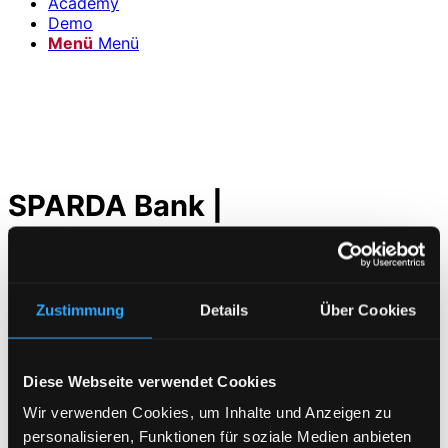
Academy
Demo
Menü
Menü
SPARDA Bank |
Werbemittelshop immer auf
dem aktuellen Stand dank
Private Cloud
Zustimmung
Details
Über Cookies
Projekt Beschreibung
Diese Webseite verwendet Cookies
Aufbau einer Private Cloud für unseren Partner
Wir verwenden Cookies, um Inhalte und Anzeigen zu
Werbemittelagentur Hagemann.
personalisieren, Funktionen für soziale Medien anbieten
Spezielle Features für Werbemittel Händler inkl.