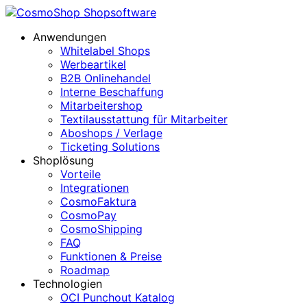
Anwendungen
Whitelabel Shops
Werbeartikel
B2B Onlinehandel
Interne Beschaffung
Mitarbeitershop
Textilausstattung für Mitarbeiter
Aboshops / Verlage
Ticketing Solutions
Shoplösung
Vorteile
Integrationen
CosmoFaktura
CosmoPay
CosmoShipping
FAQ
Funktionen & Preise
Roadmap
Technologien
OCI Punchout Katalog