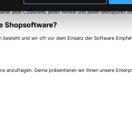
m Einsatz kommen. Exotische Plugins, die wenig variabel 
leisten wir mit gehärteten Prozessen seit Entstehung uns
daher jede Codezeile, jeden Winkel und jeden Menüpunkt i
e Shopsoftware?
n besteht und wir oft vor dem Einsatz der Software Empf
ns anzufragen. Gerne präsentieren wir Ihnen unsere Enterpr