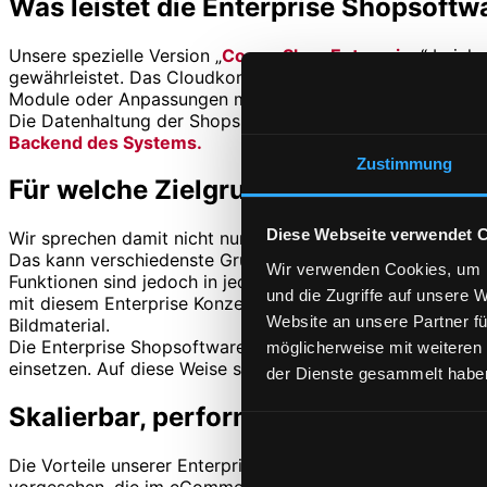
Was leistet die Enterprise Shopsof
Unsere spezielle Version „
CosmoShop Enterprise
“ beinha
gewährleistet. Das Cloudkonzept bietet eine zentrale Code
Module oder Anpassungen müssen damit nur noch ein Mal 
Die Datenhaltung der Shops ist jedoch streng getrennt,
Backend des Systems.
Zustimmung
Für welche Zielgruppen ist die Enter
Diese Webseite verwendet 
Wir sprechen damit nicht nur Konzerne an, sondern genere
Das kann verschiedenste Gründe haben. Häufiges Beispiel 
Wir verwenden Cookies, um I
Funktionen sind jedoch in jedem Shop ähnlich und durch 
und die Zugriffe auf unsere 
mit diesem Enterprise Konzept
massiv verkürzt.
Oft gelin
Website an unsere Partner fü
Bildmaterial.
Die Enterprise Shopsoftware wird jedoch auch von Großkon
möglicherweise mit weiteren
einsetzen. Auf diese Weise sind alle Basisfunktionen a
der Dienste gesammelt haben
Skalierbar, performant, stabil – unsc
Die Vorteile unserer Enterprise Shopsoftware sind mannigf