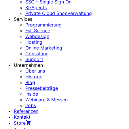
SSO – Single Sign On
KI-Agents
Private Cloud Shopverwaltung
Services
Programmierung
Full Service
Webdesign
Hosting
Online Marketing
Consulting
Support
Unternehmen
Über uns
Historie
Blog
Pressebeiträge
Inside
Webinare & Messen
Jobs
Referenzen
Kontakt
Store