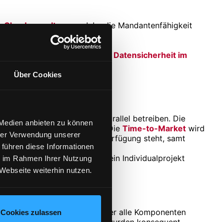
ie Cloudverwaltung
, welche die Mandantenfähigkeit
werden können.
 im Verbund zur Verfügung.
te & Rollen
gewährleisten die
Datensicherheit im
Über Cookies
und betreiben
müssen.
n und somit diverse Shops parallel betreiben. Die
 Medien anbieten zu können
h jedoch von Kunde zu Kunde. Die
Time-to-Market
wird
hrer Verwendung unserer
iment schon im Vorfeld zur Verfügung steht, samt
 führen diese Informationen
n, bzw. dies als Basis für ein Individualprojekt
ie im Rahmen Ihrer Nutzung
rogrammiert werden.
Webseite weiterhin nutzen.
n
alprojekt bieten und haben daher alle Komponenten
Cookies zulassen