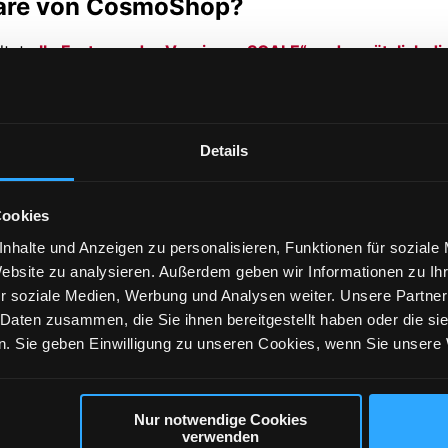
tware von CosmoShop?
ltet
alle Features der Version „eSCALE“ und zusätzlich d
basis, mit beliebig viele Shops installiert und betrieben 
erstellt werden und stehen anschließend allen Cloudshops
 um auch der DSGVO gerecht zu werden.
Umfangreiche Rech
Details
prise Shopsoftware geeignet?
Cookies
ll Kunden, die
schnell und effizient viele Shops erstellen
sind Werbemittelagenturen, die Fullservice-Kunden bediene
nhalte und Anzeigen zu personalisieren, Funktionen für soziale
Module an- / abschaltbar. Das Sortiment unterscheidet sic
Website zu analysieren. Außerdem geben wir Informationen zu I
gt ein Livegang binnen weniger Tage, wenn das Artikelsort
r soziale Medien, Werbung und Analysen weiter. Unsere Partner
zernen eingesetzt, die einen hohen Funktionsumfang erwarte
 Daten zusammen, die Sie ihnen bereitgestellt haben oder die s
bgedeckt und nur Abweichungen vom Workflow oä. müssen p
. Sie geben Einwilligung zu unseren Cookies, wenn Sie unsere 
hlagbare Vorteile der Enterprise Versio
Nur notwendige Cookies
altig. Wir möchten Ihnen eine ideale Basis für Ihr Individu
verwenden