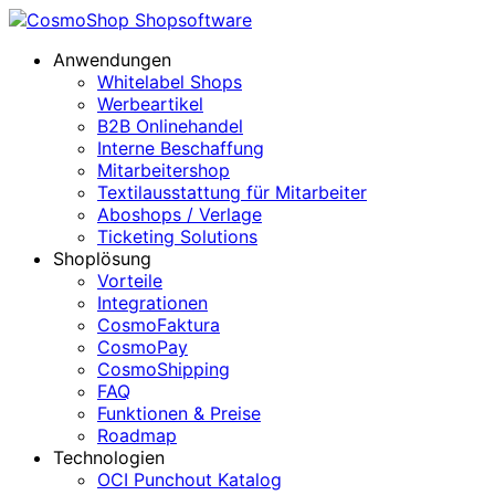
Anwendungen
Whitelabel Shops
Werbeartikel
B2B Onlinehandel
Interne Beschaffung
Mitarbeitershop
Textilausstattung für Mitarbeiter
Aboshops / Verlage
Ticketing Solutions
Shoplösung
Vorteile
Integrationen
CosmoFaktura
CosmoPay
CosmoShipping
FAQ
Funktionen & Preise
Roadmap
Technologien
OCI Punchout Katalog