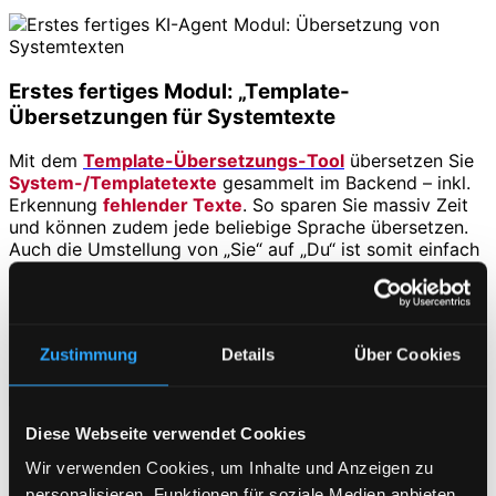
Erstes fertiges Modul:
„
Template-
Übersetzungen für Systemtexte
Mit dem
Template-Übersetzungs-Tool
übersetzen Sie
System-/Templatetexte
gesammelt im Backend – inkl.
Erkennung
fehlender Texte
. So sparen Sie massiv Zeit
und können zudem jede beliebige Sprache übersetzen.
Auch die Umstellung von „Sie“ auf „Du“ ist somit einfach
möglich.
Vorteile:
Massenbearbeitung, konsistente
Mehrsprachigkeit, direkte Template-Ausgabe,
Zeitgewinn.
Zustimmung
Details
Über Cookies
Diese Webseite verwendet Cookies
Einsatzszenarien für KI-Agents
Wir verwenden Cookies, um Inhalte und Anzeigen zu
Produktbeschreibungen erzeugen
personalisieren, Funktionen für soziale Medien anbieten