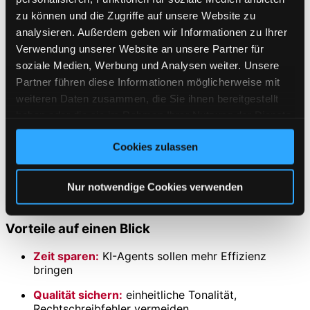
zu können und die Zugriffe auf unsere Website zu
Kategorie- und Marken-Texte
analysieren. Außerdem geben wir Informationen zu Ihrer
FAQ autom. erzeugen (ist wichtig für GEO (dh. KI-
Verwendung unserer Website an unsere Partner für
SEO))
soziale Medien, Werbung und Analysen weiter. Unsere
Partner führen diese Informationen möglicherweise mit
Meta-Titel & -Beschreibungen
weiteren Daten zusammen, die Sie ihnen bereitgestellt
Systemtexte mehrsprachig
haben oder die sie im Rahmen Ihrer Nutzung der Dienste
gesammelt haben. Sie geben Einwilligung zu unseren
Dynamisches Cross-Selling
Cookies zulassen
Dynamische Startseiteninhalte
Cookies, wenn Sie unsere Webseite weiterhin nutzen.
Auswertungen, Datenkonsolidierung
Bildinhalt-Erkennung
Nur notwendige Cookies verwenden
Vorteile auf einen Blick
Zeit sparen:
KI-Agents sollen mehr Effizienz
bringen
Qualität sichern:
einheitliche Tonalität,
Rechtschreibfehler vermeiden