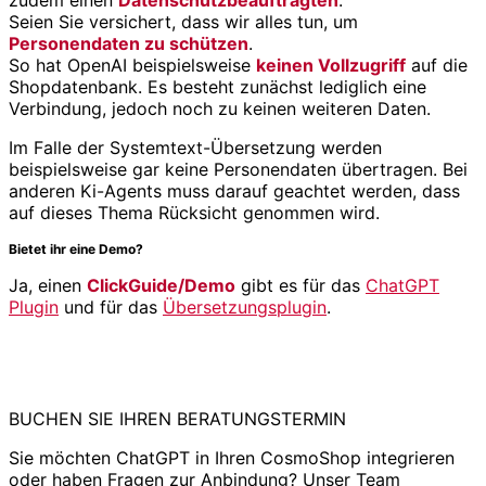
zudem einen
Datenschutzbeauftragten
.
Seien Sie versichert, dass wir alles tun, um
Personendaten zu schützen
.
So hat OpenAI beispielsweise
keinen Vollzugriff
auf die
Shopdatenbank. Es besteht zunächst lediglich eine
Verbindung, jedoch noch zu keinen weiteren Daten.
Im Falle der Systemtext-Übersetzung werden
beispielsweise gar keine Personendaten übertragen. Bei
anderen Ki-Agents muss darauf geachtet werden, dass
auf dieses Thema Rücksicht genommen wird.
Bietet ihr eine Demo?
Ja, einen
ClickGuide/Demo
gibt es für das
ChatGPT
Plugin
und für das
Übersetzungsplugin
.
Starten Sie jetzt mit dem ChatGPT-Plugin für
CosmoShop!
BUCHEN SIE IHREN BERATUNGSTERMIN
Sie möchten ChatGPT in Ihren CosmoShop integrieren
oder haben Fragen zur Anbindung? Unser Team