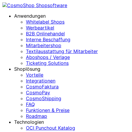
Anwendungen
Whitelabel Shops
Werbeartikel
B2B Onlinehandel
Interne Beschaffung
Mitarbeitershop
Textilausstattung für Mitarbeiter
Aboshops / Verlage
Ticketing Solutions
Shoplösung
Vorteile
Integrationen
CosmoFaktura
CosmoPay
CosmoShipping
FAQ
Funktionen & Preise
Roadmap
Technologien
OCI Punchout Katalog