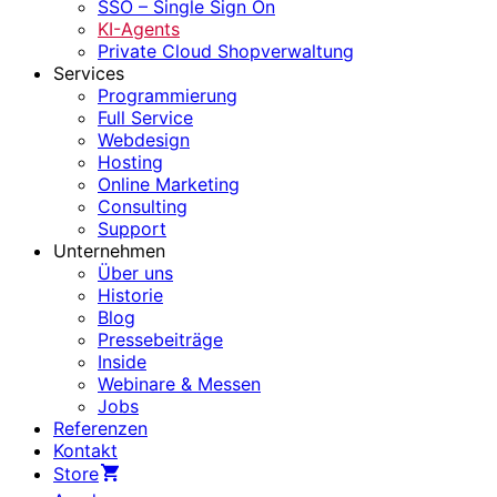
SSO – Single Sign On
KI-Agents
Private Cloud Shopverwaltung
Services
Programmierung
Full Service
Webdesign
Hosting
Online Marketing
Consulting
Support
Unternehmen
Über uns
Historie
Blog
Pressebeiträge
Inside
Webinare & Messen
Jobs
Referenzen
Kontakt
Store