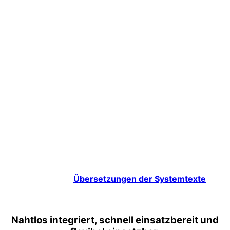
In unserer Shopsoftware CosmoShop bieten wir nun die
Nutzung von KI-Agents. Dies ist zunächst über OpenAI
angebunden, andere Clouddienste wie Gemini, oä. sind
aber auch anbindbar. Die Anbindung selbst gewährleistet
den Zugriff auf fertige „Agents“, welche von ChatGPT
schon bereitgestellt werden (z.B. ein Übersetzungs-
Agent). Diesen wiederum nutzt unter Modul
„Templatetexte Übersetzer“, der dann den eigentlichen
Job macht, vollautomatisch.Denkbar sind diverse
Einsatzzwecke: von
Produktbeschreibungen
über
FAQs
Erstellung
bis zu
Übersetzungen der Systemtexte
–
mit
Stilvorgaben
und direkt im Backend steuerbar. So
erstellen Sie Inhalte
konsistent & effizient
Nahtlos integriert, schnell einsatzbereit und