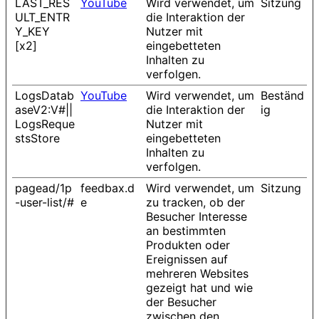
LAST_RES
YouTube
Wird verwendet, um
Sitzung
ULT_ENTR
die Interaktion der
Y_KEY
Nutzer mit
[x2]
eingebetteten
Inhalten zu
verfolgen.
LogsDatab
YouTube
Wird verwendet, um
Beständ
aseV2:V#||
die Interaktion der
ig
LogsReque
Nutzer mit
stsStore
eingebetteten
Inhalten zu
verfolgen.
pagead/1p
feedbax.d
Wird verwendet, um
Sitzung
-user-list/#
e
zu tracken, ob der
Besucher Interesse
an bestimmten
Produkten oder
Ereignissen auf
mehreren Websites
gezeigt hat und wie
der Besucher
zwischen den