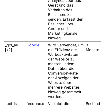
Analytics über das
Gerät und das
Verhalten des
Besuchers zu
senden. Erfasst den
Besucher über
Geräte und
Marketingkanäle
hinweg.
_gcl_au
Google
Wird verwendet, um
3
[x2]
die Effizienz der
Monate
Werbeaktivitäten
der Website zu
messen, indem
Daten über die
Conversion-Rate
der Anzeigen der
Website über
mehrere Websites
hinweg gesammelt
werden.
_gcl_ls
feedbax.d
Verfolgt die
Beständ