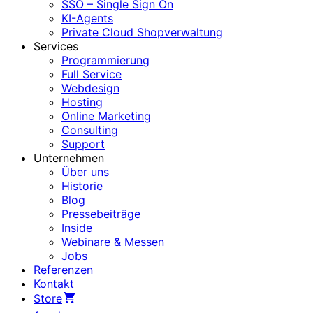
SSO – Single Sign On
KI-Agents
Private Cloud Shopverwaltung
Services
Programmierung
Full Service
Webdesign
Hosting
Online Marketing
Consulting
Support
Unternehmen
Über uns
Historie
Blog
Pressebeiträge
Inside
Webinare & Messen
Jobs
Referenzen
Kontakt
Store