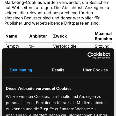
Marketing-Cookies werden verwendet, um Besuchern
auf Webseiten zu folgen. Die Absicht ist, Anzeigen zu
zeigen, die relevant und ansprechend für den
einzelnen Benutzer sind und daher wertvoller für
Publisher und werbetreibende Drittparteien sind.
Maximale
Name
Anbieter
Zweck
Speicherd
[empty
tr-
Verfolgt die
Sitzung
name]
rc.lfeeder.c
einzelnen Sitzungen
om
auf den Websites,
so kann die Website
statistische Daten
Zustimmung
Details
Über Cookies
von mehreren
Besuchen
zusammenstellen -
diese Daten können
Diese Webseite verwendet Cookies
auch zur Erstellung
Wir verwenden Cookies, um Inhalte und Anzeigen zu
von Leads für
personalisieren, Funktionen für soziale Medien anbieten
Marketingzwecke
verwendet werden.
zu können und die Zugriffe auf unsere Website zu
analysieren. Außerdem geben wir Informationen zu Ihrer