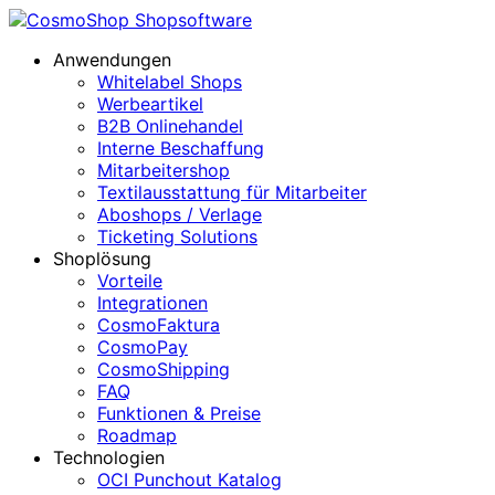
Anwendungen
Whitelabel Shops
Werbeartikel
B2B Onlinehandel
Interne Beschaffung
Mitarbeitershop
Textilausstattung für Mitarbeiter
Aboshops / Verlage
Ticketing Solutions
Shoplösung
Vorteile
Integrationen
CosmoFaktura
CosmoPay
CosmoShipping
FAQ
Funktionen & Preise
Roadmap
Technologien
OCI Punchout Katalog