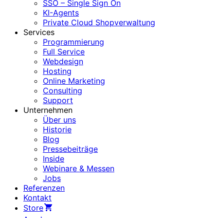
SSO – Single Sign On
KI-Agents
Private Cloud Shopverwaltung
Services
Programmierung
Full Service
Webdesign
Hosting
Online Marketing
Consulting
Support
Unternehmen
Über uns
Historie
Blog
Pressebeiträge
Inside
Webinare & Messen
Jobs
Referenzen
Kontakt
Store