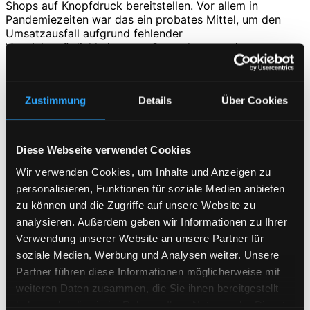
Shops auf Knopfdruck bereitstellen. Vor allem in
Pandemiezeiten war das ein probates Mittel, um den
Umsatzausfall aufgrund fehlender
Vertriebsmöglichkeiten vor Ort zu kompensieren.
Zielgruppen für ein Whitelabel Shopsystem
Zustimmung
Details
Über Cookies
Alle Händler, die viele verschiedene Zielgruppen oder
unterschiedliche Kunden bedienen, haben einen Nutzen
von dem
Private Cloud System
.
So nutzen beispielsweise viele Werbeartikel Händler
Diese Webseite verwendet Cookies
unsere Lösung, um deren Kunden individuell bedienen zu
Wir verwenden Cookies, um Inhalte und Anzeigen zu
können. Jeder Kunde erhält also seinen eigenen Shop,
welcher mit wenigen Mausklicks installiert ist. Alle
personalisieren, Funktionen für soziale Medien anbieten
Inhalte vererben sich, somit ist der Shop binnen
zu können und die Zugriffe auf unsere Website zu
kürzester Zeit einsatzbereit.
analysieren. Außerdem geben wir Informationen zu Ihrer
Zudem nutzen viele Händler die Whitelabel Lösung, um
Verwendung unserer Website an unsere Partner für
verschiedene Produktsortimente zu verkaufen. Zwar
soziale Medien, Werbung und Analysen weiter. Unsere
könnte man das auch in einem System tun, jedoch
empfiehlt es sich aus Suchmaschinen-Gründen nicht. Die
Partner führen diese Informationen möglicherweise mit
Zielgruppen sind zudem meist zu unterschiedlich.
weiteren Daten zusammen, die Sie ihnen bereitgestellt
haben oder die sie im Rahmen Ihrer Nutzung der Dienste