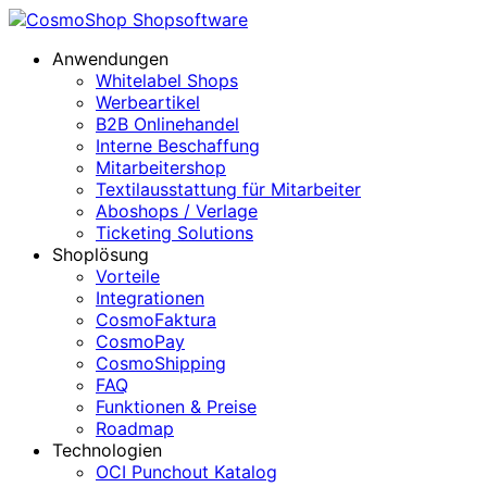
Anwendungen
Whitelabel Shops
Werbeartikel
B2B Onlinehandel
Interne Beschaffung
Mitarbeitershop
Textilausstattung für Mitarbeiter
Aboshops / Verlage
Ticketing Solutions
Shoplösung
Vorteile
Integrationen
CosmoFaktura
CosmoPay
CosmoShipping
FAQ
Funktionen & Preise
Roadmap
Technologien
OCI Punchout Katalog