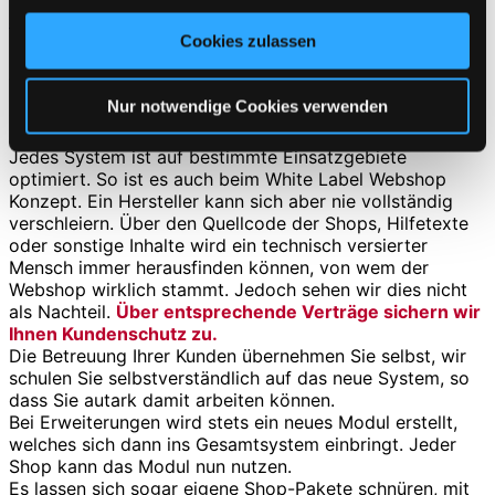
gesammelt haben. Sie geben Einwilligung zu unseren
Jetzt beraten lassen!
Cookies zulassen
Cookies, wenn Sie unsere Webseite weiterhin nutzen.
Vor- und Nachteile eines White-Label
Nur notwendige Cookies verwenden
Shopsystems
Jedes System ist auf bestimmte Einsatzgebiete
optimiert. So ist es auch beim White Label Webshop
Konzept. Ein Hersteller kann sich aber nie vollständig
verschleiern. Über den Quellcode der Shops, Hilfetexte
oder sonstige Inhalte wird ein technisch versierter
Mensch immer herausfinden können, von wem der
Webshop wirklich stammt. Jedoch sehen wir dies nicht
als Nachteil.
Über entsprechende Verträge sichern wir
Ihnen Kundenschutz zu.
Die Betreuung Ihrer Kunden übernehmen Sie selbst, wir
schulen Sie selbstverständlich auf das neue System, so
dass Sie autark damit arbeiten können.
Bei Erweiterungen wird stets ein neues Modul erstellt,
welches sich dann ins Gesamtsystem einbringt. Jeder
Shop kann das Modul nun nutzen.
Es lassen sich sogar eigene Shop-Pakete schnüren, mit