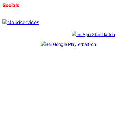
Socials
Download unserer App:
*
CosmoShop
freut sich über diese Auszeichnungen, die
im Rahmen des unabhängigen
Professional User Ratings
verliehen wurden. Mehr als 6.800 echte Anwender:innen
haben abgestimmt – und uns durch ihr Feedback auf Platz
1 gebracht. Bei jedem der Shopanbieter wurden
mindestens 65 Kundenbefragungen durchgeführt.
Impressum
Datenschutz