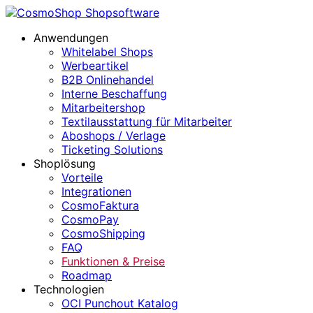
Anwendungen
Whitelabel Shops
Werbeartikel
B2B Onlinehandel
Interne Beschaffung
Mitarbeitershop
Textilausstattung für Mitarbeiter
Aboshops / Verlage
Ticketing Solutions
Shoplösung
Vorteile
Integrationen
CosmoFaktura
CosmoPay
CosmoShipping
FAQ
Funktionen & Preise
Roadmap
Technologien
OCI Punchout Katalog