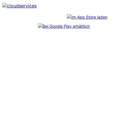
Download unserer App:
*
CosmoShop
freut sich über diese Auszeichnungen, die
im Rahmen des unabhängigen
Professional User Ratings
verliehen wurden. Mehr als 6.800 echte Anwender:innen
haben abgestimmt – und uns durch ihr Feedback auf Platz
1 gebracht. Bei jedem der Shopanbieter wurden
mindestens 65 Kundenbefragungen durchgeführt.
Impressum
Datenschutz
Nach oben scrollen