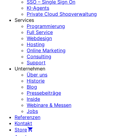
SSO – Single Sign On
KI-Agents
Private Cloud Shopverwaltung
Services
Programmierung
Full Service
Webdesign
Hosting
Online Marketing
Consulting
Support
Unternehmen
Über uns
Historie
Blog
Pressebeiträge
Inside
Webinare & Messen
Jobs
Referenzen
Kontakt
Store