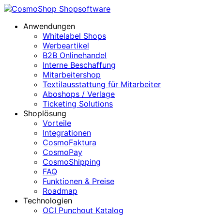
Anwendungen
Whitelabel Shops
Werbeartikel
B2B Onlinehandel
Interne Beschaffung
Mitarbeitershop
Textilausstattung für Mitarbeiter
Aboshops / Verlage
Ticketing Solutions
Shoplösung
Vorteile
Integrationen
CosmoFaktura
CosmoPay
CosmoShipping
FAQ
Funktionen & Preise
Roadmap
Technologien
OCI Punchout Katalog