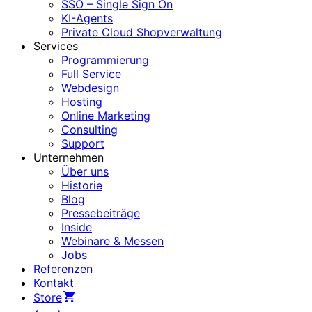
SSO – Single Sign On
KI-Agents
Private Cloud Shopverwaltung
Services
Programmierung
Full Service
Webdesign
Hosting
Online Marketing
Consulting
Support
Unternehmen
Über uns
Historie
Blog
Pressebeiträge
Inside
Webinare & Messen
Jobs
Referenzen
Kontakt
Store