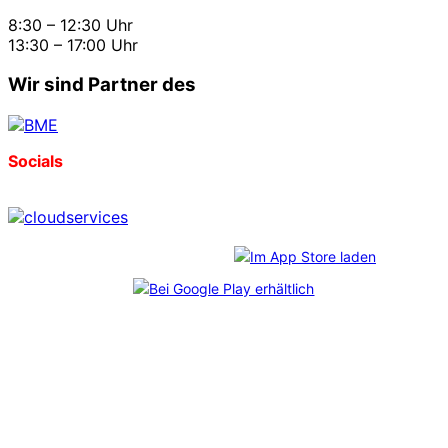
8:30 – 12:30 Uhr
13:30 – 17:00 Uhr
Wir sind Partner des
Socials
Download unserer App:
*
CosmoShop
freut sich über diese Auszeichnungen, die
im Rahmen des unabhängigen
Professional User Ratings
verliehen wurden. Mehr als 6.800 echte Anwender:innen
haben abgestimmt – und uns durch ihr Feedback auf Platz