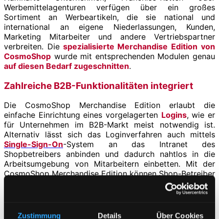
Werbemittelagenturen verfügen über ein großes
Sortiment an Werbeartikeln, die sie national und
international an eigene Niederlassungen, Kunden,
Marketing Mitarbeiter und andere Vertriebspartner
verbreiten. Die
spezialisierte Merchandise Edition von
CosmoShop
wurde mit entsprechenden Modulen genau
auf diesen Bedarf zugeschnitten
.
Zahlreiche B2B-Funktionalitäten integriert
Die CosmoShop Merchandise Edition erlaubt die
einfache Einrichtung eines vorgelagerten
Logins
, wie er
für Unternehmen im B2B-Markt meist notwendig ist.
Alternativ lässt sich das Loginverfahren auch mittels
Single-Sign-On
-System an das Intranet des
Shopbetreibers anbinden und dadurch nahtlos in die
Arbeitsumgebung von Mitarbeitern einbetten. Mit der
CosmoShop Merchandise Edition können Shop-Betreiber
ihre Nutzer in verschiedene
Kundengruppen
mit
unterschiedlichen Rollen und Rechten einteilen. Auch
eine Nutzerhierarchie ist möglich, wie es in
Marketingabteilungen häufig Praxis ist. In Abhängigkeit
Zustimmung
Details
Über Cookies