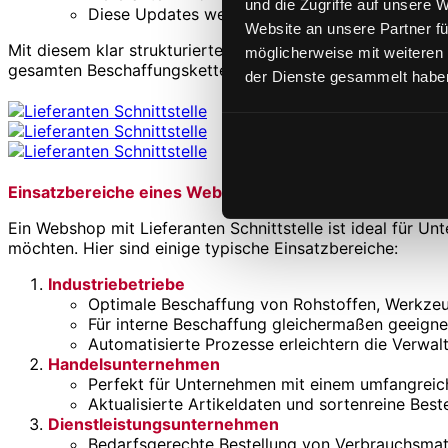
und die Zugriffe auf unsere 
Diese Updates werden automatisch in den Websho
Website an unsere Partner fü
Mit diesem klar strukturierten Prozess verbessert ein Webs
möglicherweise mit weiteren
gesamten Beschaffungskette.
der Dienste gesammelt haben
Einsatzbereiche eines Webshops mit Lieferanten Schnitt
Ein Webshop mit Lieferanten Schnittstelle ist ideal für U
möchten. Hier sind einige typische Einsatzbereiche:
Industriebetriebe
Optimale Beschaffung von Rohstoffen, Werkzeu
Für interne Beschaffung gleichermaßen geeigne
Automatisierte Prozesse erleichtern die Verwal
Handelsunternehmen
Perfekt für Unternehmen mit einem umfangreich
Aktualisierte Artikeldaten und sortenreine Bes
Dienstleistungsunternehmen
Bedarfsgerechte Bestellung von Verbrauchsmate