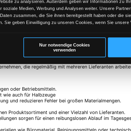
Website zu analysieren. Außerdem geben wir Informationen zu I
p integriert, sodass Sie und Ihre Teams jederzeit den akt
r soziale Medien, Werbung und Analysen weiter. Unsere Partner
hop mit Lieferanten Schnittstelle nicht nur die Effizienz, 
 Daten zusammen, die Sie ihnen bereitgestellt haben oder die s
. Sie geben Einwilligung zu unseren Cookies, wenn Sie unsere 
Nur notwendige Cookies
verwenden
stelle
nternehmen, die regelmäßig mit mehreren Lieferanten arbeit
gen oder Betriebsmitteln.
t wie auch für Halbzeuge
tung und reduzieren Fehler bei großen Materialmengen.
en Produktsortiment und einer Vielzahl von Lieferanten.
tellungen sorgen für einen reibungslosen Ablauf im Tagesges
rialien wie Büromaterial, Reinigungsmitteln oder technisch