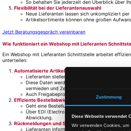
So behalten Sie jederzeit den Überblick über Ih
Flexibilit
ät bei der Lieferantenauswahl
Neue Lieferanten lassen sich unkompliziert per S
Artikelsortimente können ohne großen Aufwand
Jetzt Beratungsgespräch vereinbaren
Wie funktioniert ein Webshop mit Lieferanten Schnittste
Ein Webshop mit Lieferanten Schnittstelle arbeitet effizie
unterteilen:
Automatisierte Artikelverwaltung
Lieferanten stellen ihre Artikelsortimente sam
Diese Daten werden über die Schnittstelle dire
vermieden und Zeit gespart wird.
Auch Freigabeprozesse für neue Artikel sind d
Zustimmung
Effiziente Bestellabwicklung
Geht eine Bestellung ein, wird diese automatisc
Über EDI (Electronic Data Interchange) werden di
Diese Webseite verwendet 
Abwicklung.
Rückmeldungen und Statusupdates
Wir verwenden Cookies, um I
Lieferanten informieren über den Bestellstatus