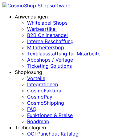
Anwendungen
Whitelabel Shops
Werbeartikel
B2B Onlinehandel
Interne Beschaffung
Mitarbeitershop
Textilausstattung für Mitarbeiter
Aboshops / Verlage
Ticketing Solutions
Shoplösung
Vorteile
Integrationen
CosmoFaktura
CosmoPay
CosmoShipping
FAQ
Funktionen & Preise
Roadmap
Technologien
OCI Punchout Katalog