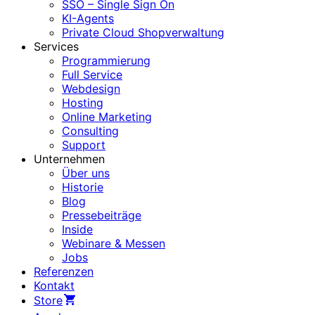
SSO – Single Sign On
KI-Agents
Private Cloud Shopverwaltung
Services
Programmierung
Full Service
Webdesign
Hosting
Online Marketing
Consulting
Support
Unternehmen
Über uns
Historie
Blog
Pressebeiträge
Inside
Webinare & Messen
Jobs
Referenzen
Kontakt
Store