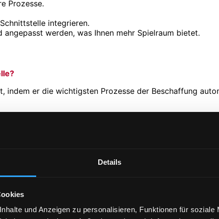
re Prozesse.
chnittstelle integrieren.
 angepasst werden, was Ihnen mehr Spielraum bietet.
lle?
nt, indem er die wichtigsten Prozesse der Beschaffung automa
t Produktbildern, Beschreibungen und Preisen zur Verfügung.
kt in den Webshop übertragen und regelmäßig aktualisiert. M
enkbar
Details
h analysiert und den jeweiligen Lieferanten zugeordnet.
e relevanten Bestelldetails direkt an den Lieferanten überm
Cookies
nhalte und Anzeigen zu personalisieren, Funktionen für soziale
, etwa Versandbestätigungen oder Liefertermine.