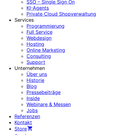
SSO – Single Sign On
KI-Agents
Private Cloud Shopverwaltung
Services
Programmierung
Full Service
Webdesign
Hosting
Online Marketing
Consulting
Support
Unternehmen
Über uns
Historie
Blog
Pressebeiträge
Inside
Webinare & Messen
Jobs
Referenzen
Kontakt
Store