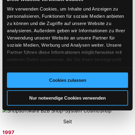
Mehr erfahren
Wir verwenden Cookies, um Inhalte und Anzeigen zu
personalisieren, Funktionen für soziale Medien anbieten
zu können und die Zugriffe auf unsere Website zu
Für Sie alle sind wir Partner auf Augenhöhe mit einem
tiefen Verständnis für Ihre Bedürfnisse, Ihre Branche und
analysieren. Außerdem geben wir Informationen zu Ihrer
Ihr Business.
Verwendung unserer Website an unsere Partner für
soziale Medien, Werbung und Analysen weiter. Unsere
jetzt Referenzen ansehen!
Partner führen diese Informationen möglicherweise mit
COSMOSHOP FAKTEN
weiteren Daten zusammen, die Sie ihnen bereitgestellt
haben oder die sie im Rahmen Ihrer Nutzung der Dienste
Mit unserer eigens entwickelten
CosmoShop-
gesammelt haben. Sie geben Einwilligung zu unseren
Shopsoftware
realisieren wir seit 1997 anspruchsvolle
Cookies zulassen
Cookies, wenn Sie unsere Webseite weiterhin nutzen.
und
individuelle eCommerce Projekte
. Dabei sind wir
zentraler Ansprechpartner
des gesamten Spektrums
für Sie. Wir sind ein
solider Partner
mit
langjähriger
Nur notwendige Cookies verwenden
Erfahrung
an Ihrer Seite.
Seit
1997