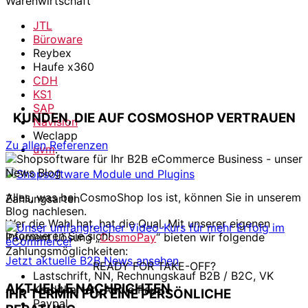
Warenwirtschaft
JTL
Büroware
Reybex
Haufe x360
CDH
KS1
SAP
KUNDEN, DIE AUF COSMOSHOP VERTRAUEN
Navision
Weclapp
Zu allen Referenzen
uvm
.
Alles, was bei CosmoShop los ist, können Sie in unserem
Zahlungsarten
Blog nachlesen.
Wer die Wahl hat, hat die Qual. Mit unserer eigenen
Informieren Sie sich!
Payment Lösung „
CosmoPay
“ bieten wir folgende
Zahlungsmöglichkeiten:
Jetzt aktuelle B2B News ansehen
READY FOR TAKE-OFF?
Lastschrift, NN, Rechnungskauf B2B / B2C, VK
AKTUELLE NACHRICHTEN
Kreditkarten, Apple Pay
IHR TERMIN FÜR EINE PERSÖNLICHE
Paypal