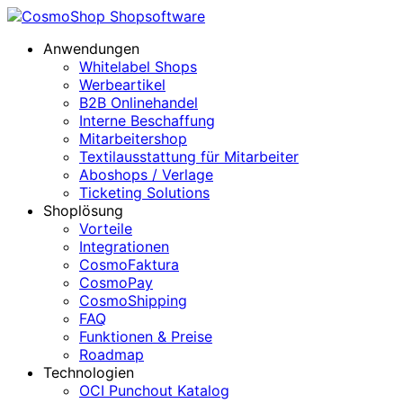
Anwendungen
Whitelabel Shops
Werbeartikel
B2B Onlinehandel
Interne Beschaffung
Mitarbeitershop
Textilausstattung für Mitarbeiter
Aboshops / Verlage
Ticketing Solutions
Shoplösung
Vorteile
Integrationen
CosmoFaktura
CosmoPay
CosmoShipping
FAQ
Funktionen & Preise
Roadmap
Technologien
OCI Punchout Katalog