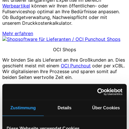
Mit unserer langjährigen Expertise im Bereich
Werbeartikel
können wir Ihren öffentlichen- oder
Fullserviceshop optimal an Ihre Bedürfnisse anpassen.
Ob Budgetverwaltung, Nachweispflicht oder mit
unserem Druckkostenkalkulator.
Mehr erfahren
OCI Shops
Wir binden Sie als Lieferant an Ihre Großkunden an. Dies
geschieht meist mit einem
OCI Punchout
oder per xCBL.
Wir digitalisieren Ihre Prozesse und sparen somit auf
beiden Seiten wertvolle Zeit ein.
Mehr erfahren
Textilausstattung
Zustimmung
Details
Über Cookies
Bestellsystem
zur Ausstattung Ihrer Mitarbeiter mit
Textilien/PSA, inkl. Mitarbeiterverwaltung,
Konfektionsgrößen, Mengenlimitierung, uvm.
Diese Webseite verwendet Cookies