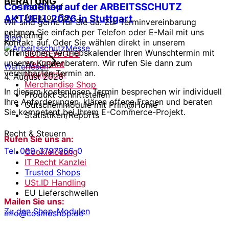
BERATUNG
CosmoShop auf der ARBEITSSCHUTZ
Ratenkauf
Amazon Pay
AKTUELL 2026 in Stuttgart
Wir sind gerne für Sie da. Zur Terminvereinbarung
nehmen Sie einfach per Telefon oder E-Mail mit uns
Marketing
Blog
Kontakt auf. Oder Sie wählen direkt in unserem
öffentlichen Vertriebskalender Ihren Wunschtermin mit
SEO/SEA/GEO
unseren Kundenberatern. Wir rufen Sie dann zum
Web2Print
Weiterlesen
vereinbarten Termin an.
Newsletter
4. August 2026
Merchandise Shop
In diesem kostenlosen Termin besprechen wir individuell
Produkt Schnittstellen
Ihre Anforderungen, klären offene Fragen und beraten
Gutscheinmodule mit Print@Home
Sie kompetent bei Ihrem E-Commerce-Projekt.
Statistiken/Reports
Recht & Steuern
Rufen Sie uns an:
Tel. 089-3797966-0
Cookielösung
IT Recht Kanzlei
Trusted Shops
USt.ID Handling
EU Lieferschwellen
Mailen Sie uns:
Zu den Shop-Modulen
info@cosmoshop.de