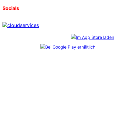
Socials
Download unserer App:
*
CosmoShop
freut sich über diese Auszeichnungen, die
im Rahmen des unabhängigen
Professional User Ratings
verliehen wurden. Mehr als 6.800 echte Anwender:innen
haben abgestimmt – und uns durch ihr Feedback auf Platz
1 gebracht. Bei jedem der Shopanbieter wurden
mindestens 65 Kundenbefragungen durchgeführt.
Impressum
Datenschutz