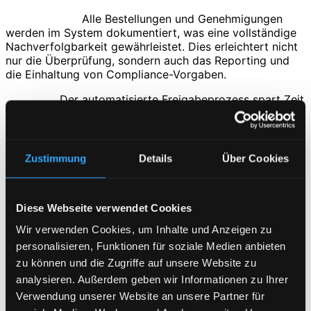
Transparenz:
Alle Bestellungen und Genehmigungen
werden im System dokumentiert, was eine vollständige
Nachverfolgbarkeit gewährleistet. Dies erleichtert nicht
nur die Überprüfung, sondern auch das Reporting und
die Einhaltung von Compliance-Vorgaben.
Effizienz:
Der automatisierte Freigabeprozess spart Zeit
und reduziert die Bearbeitungsdauer erheblich. IT-
Mitarbeiter müssen sich nicht mehr mit zeitaufwändigen
administrativen Aufgaben befassen und können sich auf
strategischere Tätigkeiten konzentrieren.
Zustimmung
Details
Über Cookies
Sicherheit:
Durch das integrierte Freigabeverfahren
können nur autorisierte Personen Bestellungen
genehmigen, wodurch das Risiko unbefugter Zugriffe
Diese Webseite verwendet Cookies
oder Bestellungen minimiert wird. Dies stellt sicher, dass
Wir verwenden Cookies, um Inhalte und Anzeigen zu
nur genehmigte, sichere und den Standards
personalisieren, Funktionen für soziale Medien anbieten
entsprechende Geräte und Software beschafft werden.
zu können und die Zugriffe auf unsere Website zu
analysieren. Außerdem geben wir Informationen zu Ihrer
Verwendung unserer Website an unsere Partner für
Unser Webshop für Mitarbeiter-Onboarding