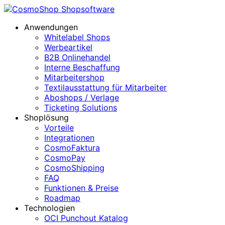
Anwendungen
Whitelabel Shops
Werbeartikel
B2B Onlinehandel
Interne Beschaffung
Mitarbeitershop
Textilausstattung für Mitarbeiter
Aboshops / Verlage
Ticketing Solutions
Shoplösung
Vorteile
Integrationen
CosmoFaktura
CosmoPay
CosmoShipping
FAQ
Funktionen & Preise
Roadmap
Technologien
OCI Punchout Katalog