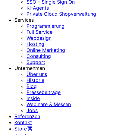
SSO – Single Sign On
KI-Agents
Private Cloud Shopverwaltung
Services
Programmierung
Full Service
Webdesign
Hosting
Online Marketing
Consulting
Support
Unternehmen
Über uns
Historie
Blog
Pressebeiträge
Inside
Webinare & Messen
Jobs
Referenzen
Kontakt
Store