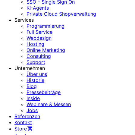
SSO – Single Sign On
KI-Agents
Private Cloud Shopverwaltung
Services
Programmierung
Full Service
Webdesign
Hosting
Online Marketing
Consulting
Support
Unternehmen
Über uns
Historie
Blog
Pressebeiträge
Inside
Webinare & Messen
Jobs
Referenzen
Kontakt
Store