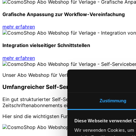
Grafische Anpassung zur Workflow-Vereinfachung
mehr erfahren
Integration vielseitiger Schnittstellen
mehr erfahren
Unser Abo Webshop für Verlage
Umfangreicher Self-Service Bereich zur Above
Ein gut strukturierter Self-Service Bereich ist ein wesent
Zustimmung
Zeitschriftenabonnements eigenständig und komfortabel z
Hier sind die wichtigsten Funktionen im Überblick:
Diese Webseite verwendet 
Wir verwenden Cookies, um I