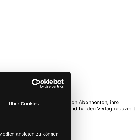
. Dieser Bereich ermöglicht es den Abonnenten, ihre
Über Cookies
ls auch den Verwaltungsaufwand für den Verlag reduziert.
 Medien anbieten zu können