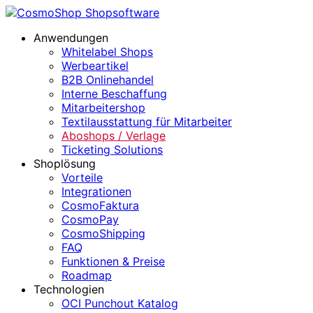
Anwendungen
Whitelabel Shops
Werbeartikel
B2B Onlinehandel
Interne Beschaffung
Mitarbeitershop
Textilausstattung für Mitarbeiter
Aboshops / Verlage
Ticketing Solutions
Shoplösung
Vorteile
Integrationen
CosmoFaktura
CosmoPay
CosmoShipping
FAQ
Funktionen & Preise
Roadmap
Technologien
OCI Punchout Katalog