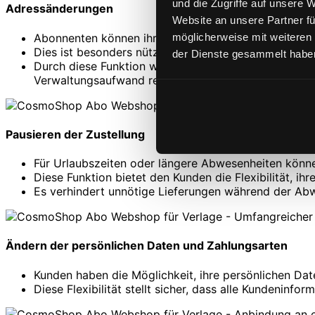
und die Zugriffe auf unsere 
Adressänderungen
Website an unsere Partner fü
Abonnenten können ihre Lieferadresse einfach und s
möglicherweise mit weiteren
Dies ist besonders nützlich für Kunden, die häufig u
der Dienste gesammelt haben
Durch diese Funktion wird sichergestellt, dass Zeits
Verwaltungsaufwand reduziert.
Pausieren der Zustellung
Für Urlaubszeiten oder längere Abwesenheiten kön
Diese Funktion bietet den Kunden die Flexibilität, 
Es verhindert unnötige Lieferungen während der Abwes
Ändern der persönlichen Daten und Zahlungsarten
Kunden haben die Möglichkeit, ihre persönlichen Da
Diese Flexibilität stellt sicher, dass alle Kundeninf