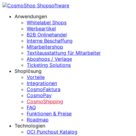
Anwendungen
Whitelabel Shops
Werbeartikel
B2B Onlinehandel
Interne Beschaffung
Mitarbeitershop
Textilausstattung für Mitarbeiter
Aboshops / Verlage
Ticketing Solutions
Shoplösung
Vorteile
Integrationen
CosmoFaktura
CosmoPay
CosmoShipping
FAQ
Funktionen & Preise
Roadmap
Technologien
OCI Punchout Katalog