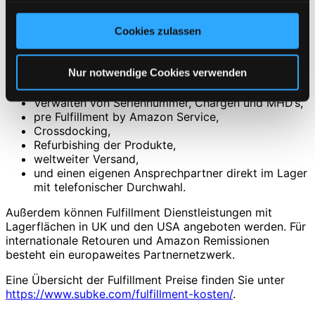
Lagerung, automatischer Bestellabruf aus dem
gesammelt haben. Sie geben Einwilligung zu unseren
CosmoShop, Bestandsführung, Kommissionierung,
Cookies zulassen
Cookies, wenn Sie unsere Webseite weiterhin nutzen.
Verpacken, Frankieren und Versenden der Ware mit
Retourenmanagement.
Nur notwendige Cookies verwenden
Spezielle Dienstleistungen sind:
Verwalten von Seriennummer, Chargen und MHD’s,
pre Fulfillment by Amazon Service,
Crossdocking,
Refurbishing der Produkte,
weltweiter Versand,
und einen eigenen Ansprechpartner direkt im Lager
mit telefonischer Durchwahl.
Außerdem können Fulfillment Dienstleistungen mit
Lagerflächen in UK und den USA angeboten werden. Für
internationale Retouren und Amazon Remissionen
besteht ein europaweites Partnernetzwerk.
Eine Übersicht der Fulfillment Preise finden Sie unter
https://www.subke.com/fulfillment-kosten/
.