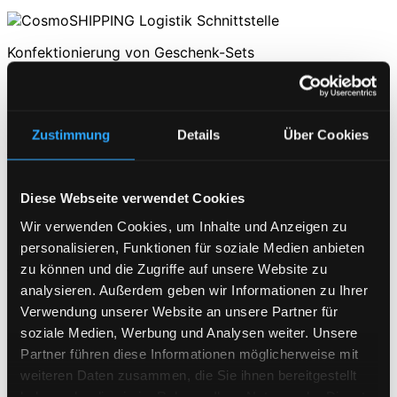
Konfektionierung von Geschenk-Sets
über die JTL Fulfillment Network Schnittstelle anbindbar
Verwaltung von MHD, Seriennummern, uvm.
Zustimmung
Details
Über Cookies
Kontaktieren Sie uns!
Erfahrung seit 2015 – umfangreiche eCommerce &
Diese Webseite verwendet Cookies
Logistik Prozesse
Wir verwenden Cookies, um Inhalte und Anzeigen zu
Seit 2015 übernimmt die
Subke GmbH
als Fulfillment
personalisieren, Funktionen für soziale Medien anbieten
Dienstleister zuverlässig das gesamte
zu können und die Zugriffe auf unsere Website zu
Warenmanagement für Unternehmen im E-Commerce
analysieren. Außerdem geben wir Informationen zu Ihrer
mit skalierbarem Bestellvolumen.
Verwendung unserer Website an unsere Partner für
Das Logistik-Center befindet sich direkt vor den Toren
soziale Medien, Werbung und Analysen weiter. Unsere
von Hamburg in Lüneburg, sodass Container nur 30
Partner führen diese Informationen möglicherweise mit
Minuten aus dem Hamburger Hafen ins Lager benötigen.
weiteren Daten zusammen, die Sie ihnen bereitgestellt
Zu den Kernaufgaben gehören die Warenannahme,
haben oder die sie im Rahmen Ihrer Nutzung der Dienste