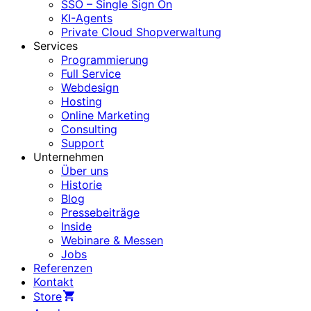
SSO – Single Sign On
KI-Agents
Private Cloud Shopverwaltung
Services
Programmierung
Full Service
Webdesign
Hosting
Online Marketing
Consulting
Support
Unternehmen
Über uns
Historie
Blog
Pressebeiträge
Inside
Webinare & Messen
Jobs
Referenzen
Kontakt
Store