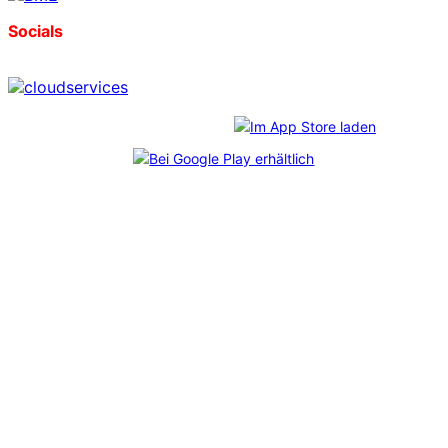
Socials
Download unserer App:
*
CosmoShop
freut sich über diese Auszeichnungen, die
im Rahmen des unabhängigen
Professional User Ratings
verliehen wurden. Mehr als 6.800 echte Anwender:innen
haben abgestimmt – und uns durch ihr Feedback auf Platz
1 gebracht. Bei jedem der Shopanbieter wurden
mindestens 65 Kundenbefragungen durchgeführt.
Impressum
Datenschutz