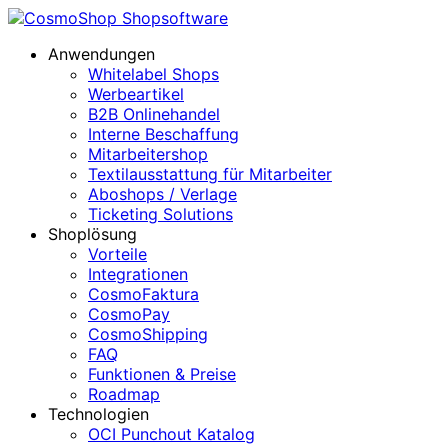
Anwendungen
Whitelabel Shops
Werbeartikel
B2B Onlinehandel
Interne Beschaffung
Mitarbeitershop
Textilausstattung für Mitarbeiter
Aboshops / Verlage
Ticketing Solutions
Shoplösung
Vorteile
Integrationen
CosmoFaktura
CosmoPay
CosmoShipping
FAQ
Funktionen & Preise
Roadmap
Technologien
OCI Punchout Katalog