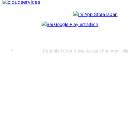
Download unserer App:
*
CosmoShop
freut sich über diese Auszeichnungen, die
im Rahmen des unabhängigen
Professional User Ratings
verliehen wurden. Mehr als 6.800 echte Anwender:innen
haben abgestimmt – und uns durch ihr Feedback auf Platz
1 gebracht. Bei jedem der Shopanbieter wurden
mindestens 65 Kundenbefragungen durchgeführt.
Impressum
Datenschutz
Vodafone Collection
TU Darmstadt