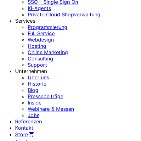
SSO – Single Sign On
KI-Agents
Private Cloud Shopverwaltung
Services
Programmierung
Full Service
Webdesign
Hosting
Online Marketing
Consulting
Support
Unternehmen
Über uns
Historie
Blog
Pressebeiträge
Inside
Webinare & Messen
Jobs
Referenzen
Kontakt
Store