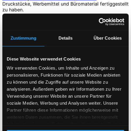
Druckstücke, Werbemittel und Büromaterial fertiggestellt
zu haben.
Nach einer Ausschreibung gewannen wir den Zuschlag
für den Aufbau des Beschafftungs-Shops. Die
Anforderungen beschreiben wir nachfolgend.
Zunächst sollte sichergestellt sein, dass der
Shop im
Zustimmung
Details
Über Cookies
Intranet
läuft und an alle internen Systeme angedockt
werden kann.
Diese Webseite verwendet Cookies
So war beispielsweise zu klären, ob und wie der SSO
umgesetzt werden muss, welche
Schnittstellen zum SAP
Wir verwenden Cookies, um Inhalte und Anzeigen zu
aufgebaut werden sollen und welches
personalisieren, Funktionen für soziale Medien anbieten
Berechtigungskonzept gefahren werden muss.
zu können und die Zugriffe auf unsere Website zu
Die Übergabe der
Bestellungen an die Logistik
wurde
analysieren. Außerdem geben wir Informationen zu Ihrer
ebenso umgesetzt wie ein Prozess bei neuen Produkten,
Verwendung unserer Website an unsere Partner für
welche via SAP eingeliefert werden.
soziale Medien, Werbung und Analysen weiter. Unsere
Die
internen Redakteure
erhielten eine reduzierte
Partner führen diese Informationen möglicherweise mit
Eingabemaske für die Anlage, bzw. Anreicherung der
weiteren Daten zusammen, die Sie ihnen bereitgestellt
Beschreibungen von Artikeln und kümmern sich
haben oder die sie im Rahmen Ihrer Nutzung der Dienste
zusätzlich um die
Contentpflege
im Shopsystem.