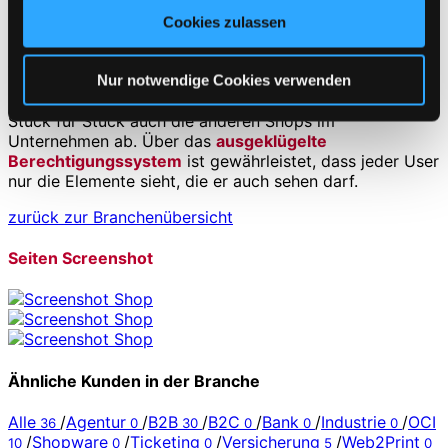
gesammelt haben. Sie geben Einwilligung zu unseren
Cookies zulassen
Die Administratoren erhalten von uns Patches für die
Cookies, wenn Sie unsere Webseite weiterhin nutzen.
nötigen Updates der Shopsoftware und spielen diese
eigenständig ein.
Nur notwendige Cookies verwenden
Der interne B2B Shop für die Beschaffung löst nun,
Stück für Stück auch die anderen Shops im
Unternehmen ab. Über das
ausgeklügelte
Berechtigungssystem
ist gewährleistet, dass jeder User
nur die Elemente sieht, die er auch sehen darf.
zurück zur Branchenübersicht
Seiten Screenshot
Ähnliche Kunden in der Branche
Alle
/
Agentur
/
B2B
/
B2C
/
Bank
/
Industrie
/
OCI
36
0
30
0
0
0
/
Shopware
/
Ticketing
/
Versicherung
/
Web2Print
10
0
0
5
0