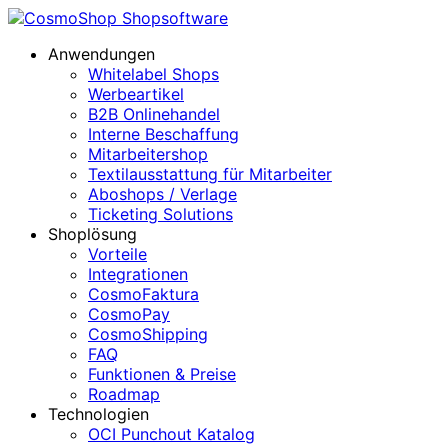
Anwendungen
Whitelabel Shops
Werbeartikel
B2B Onlinehandel
Interne Beschaffung
Mitarbeitershop
Textilausstattung für Mitarbeiter
Aboshops / Verlage
Ticketing Solutions
Shoplösung
Vorteile
Integrationen
CosmoFaktura
CosmoPay
CosmoShipping
FAQ
Funktionen & Preise
Roadmap
Technologien
OCI Punchout Katalog