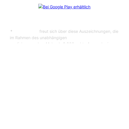
*
CosmoShop
freut sich über diese Auszeichnungen, die
im Rahmen des unabhängigen
Professional User Ratings
verliehen wurden. Mehr als 6.800 echte Anwender:innen
haben abgestimmt – und uns durch ihr Feedback auf Platz
1 gebracht. Bei jedem der Shopanbieter wurden
mindestens 65 Kundenbefragungen durchgeführt.
Impressum
Datenschutz
Rollocenter 24 – Markisenkonfigurator
Porschebank Salzburg
Nach oben scrollen