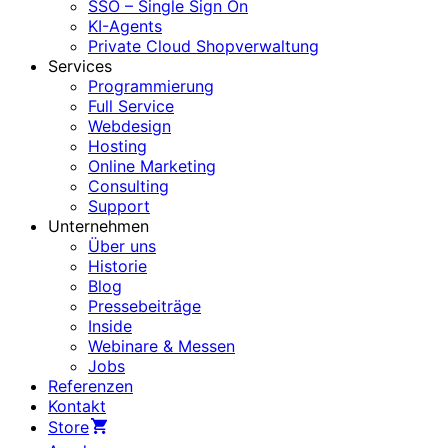
SSO – Single Sign On
KI-Agents
Private Cloud Shopverwaltung
Services
Programmierung
Full Service
Webdesign
Hosting
Online Marketing
Consulting
Support
Unternehmen
Über uns
Historie
Blog
Pressebeiträge
Inside
Webinare & Messen
Jobs
Referenzen
Kontakt
Store