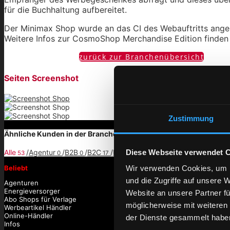
für die Buchhaltung aufbereitet.
Der Minimax Shop wurde an das CI des Webauftritts angepa
Weitere Infos zur CosmoShop Merchandise Edition finden 
zur Live Vorschau
zurück zur Branchenübersicht
Seiten Screenshot
Zustimmung
Ähnliche Kunden in der Branche
Diese Webseite verwendet 
Alle
/
Agentur
/
B2B
/
B2C
/
Bank
/
Industrie
/
OCI
/
Shopwar
53
0
0
17
0
0
0
Wir verwenden Cookies, um I
Beliebt
und die Zugriffe auf unsere 
Agenturen
Energieversorger
Website an unsere Partner fü
Abo Shops für Verlage
möglicherweise mit weiteren
Werbeartikel Händler
Online-Händler
der Dienste gesammelt haben
Infos