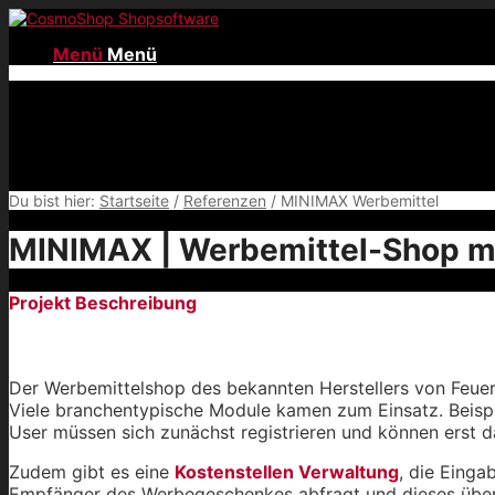
Menü
Menü
Du bist hier:
Startseite
/
Referenzen
/
MINIMAX Werbemittel
MINIMAX | Werbemittel-Shop mi
Projekt Beschreibung
Besonderheiten::
Der Werbemittelshop des bekannten Herstellers von Feu
Viele branchentypische Module kamen zum Einsatz. Beisp
User müssen sich zunächst registrieren und können erst d
Zudem gibt es eine
Kostenstellen Verwaltung
, die Einga
Empfänger des Werbegeschenkes abfragt und dieses übersic