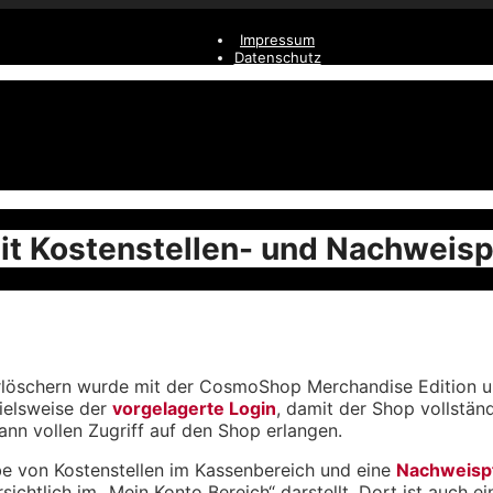
Impressum
Datenschutz
t Kostenstellen- und Nachweisp
erlöschern wurde mit der CosmoShop Merchandise Edition 
ielsweise der
vorgelagerte Login
, damit der Shop vollständ
ann vollen Zugriff auf den Shop erlangen.
be von Kostenstellen im Kassenbereich und eine
Nachweispf
htlich im „Mein Konto Bereich“ darstellt. Dort ist auch e