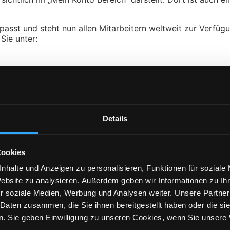
sst und steht nun allen Mitarbeitern weltweit zur Verfügu
Sie unter:
MERCHANDISE EDITION
Details
Cookies
e
/
Ticketing
/
Versicherung
/
Web2Print
/
Werbeartikel
0
0
0
0
44
nhalte und Anzeigen zu personalisieren, Funktionen für soziale
Website zu analysieren. Außerdem geben wir Informationen zu I
r soziale Medien, Werbung und Analysen weiter. Unsere Partner
 Daten zusammen, die Sie ihnen bereitgestellt haben oder die s
. Sie geben Einwilligung zu unseren Cookies, wenn Sie unsere 