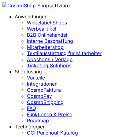
Anwendungen
Whitelabel Shops
Werbeartikel
B2B Onlinehandel
Interne Beschaffung
Mitarbeitershop
Textilausstattung für Mitarbeiter
Aboshops / Verlage
Ticketing Solutions
Shoplösung
Vorteile
Integrationen
CosmoFaktura
CosmoPay
CosmoShipping
FAQ
Funktionen & Preise
Roadmap
Technologien
OCI Punchout Katalog