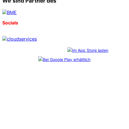
Wir sind Partner des
Socials
Download unserer App:
*
CosmoShop
freut sich über diese Auszeichnungen, die
im Rahmen des unabhängigen
Professional User Ratings
verliehen wurden. Mehr als 6.800 echte Anwender:innen
haben abgestimmt – und uns durch ihr Feedback auf Platz
1 gebracht. Bei jedem der Shopanbieter wurden
mindestens 65 Kundenbefragungen durchgeführt.