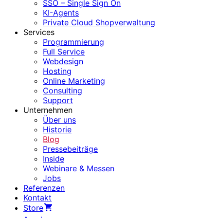
SSO – Single Sign On
KI-Agents
Private Cloud Shopverwaltung
Services
Programmierung
Full Service
Webdesign
Hosting
Online Marketing
Consulting
Support
Unternehmen
Über uns
Historie
Blog
Pressebeiträge
Inside
Webinare & Messen
Jobs
Referenzen
Kontakt
Store