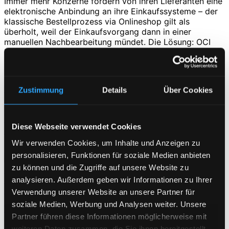
Immer mehr Konzerne fordern von ihren Lieferanten eine
elektronische Anbindung an ihre Einkaufssysteme – der
klassische Bestellprozess via Onlineshop gilt als
überholt, weil der Einkaufsvorgang dann in einer
manuellen Nachbearbeitung mündet. Die Lösung: OCI
PunchOut Kataloge. Doch was bedeutet das eigentlich
konkret für Lieferanten und Konzerne?
Weiterlesen
Zustimmung
Details
Über Cookies
23. Juli 2025
Wir sind die beste Shopsoftware
Diese Webseite verwendet Cookies
Deutschlands, laut TechConsult Rating!*
Wir verwenden Cookies, um Inhalte und Anzeigen zu
Blog
,
Presse
personalisieren, Funktionen für soziale Medien anbieten
zu können und die Zugriffe auf unsere Website zu
analysieren. Außerdem geben wir Informationen zu Ihrer
Verwendung unserer Website an unsere Partner für
soziale Medien, Werbung und Analysen weiter. Unsere
Weiterlesen
Partner führen diese Informationen möglicherweise mit
17. Juli 2025
weiteren Daten zusammen, die Sie ihnen bereitgestellt