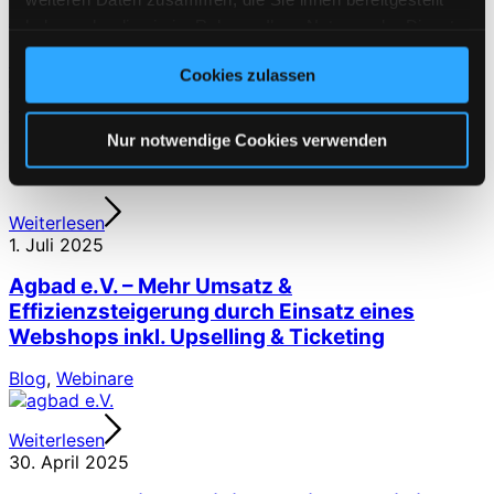
Aktuelles Release v13.07.00
haben oder die sie im Rahmen Ihrer Nutzung der Dienste
gesammelt haben. Sie geben Einwilligung zu unseren
Blog
Cookies zulassen
Cookies, wenn Sie unsere Webseite weiterhin nutzen.
Nur notwendige Cookies verwenden
+++ 01.07.25 Wir informieren über das aktuelle Release
v13.07.00.
Weiterlesen
1. Juli 2025
Agbad e.V. – Mehr Umsatz &
Effizienzsteigerung durch Einsatz eines
Webshops inkl. Upselling & Ticketing
Blog
,
Webinare
Weiterlesen
30. April 2025