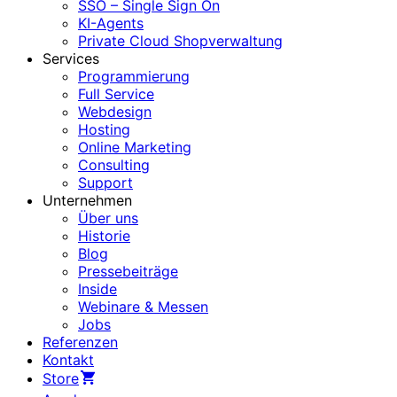
SSO – Single Sign On
KI-Agents
Private Cloud Shopverwaltung
Services
Programmierung
Full Service
Webdesign
Hosting
Online Marketing
Consulting
Support
Unternehmen
Über uns
Historie
Blog
Pressebeiträge
Inside
Webinare & Messen
Jobs
Referenzen
Kontakt
Store