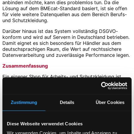
anbinden möchte, kann dies problemlos tun. Da die
Lösung auf dem BMEcat-Standard basiert, ist sie offen
für viele weitere Datenquellen aus dem Bereich Berufs-
und Schutzkleidung.
Darüber hinaus ist das System vollständig DSGVO-
konform und wird auf Servern in Deutschland betrieben.
Damit eignet es sich besonders für Händler aus dem
deutschsprachigen Raum, die Wert auf rechtssichere
Datenverarbeitung und zuverlässige Performance legen.
Zusammenfassung
Ein eigener Shop für Arbeits- und Schutzkleidung ist
heute für viele Händler ein wichtiger Wettbewerbsvorteil.
Mit der Blåkläder Import Schnittstelle steht eine
professionelle Lösung bereit, um das Sortiment
automatisch und ohne Pflegeaufwand in den Shop zu
Zustimmung
Details
Über Cookies
übernehmen. Sie spart Zeit, reduziert Fehlerquellen und
schafft die Grundlage für einen modernen, effizienten
Onlinevertrieb.
Diese Webseite verwendet Cookies
Kontaktieren Sie uns
Wir verwenden Cookies, um Inhalte und Anzeigen zu