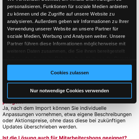
FAQ – Häufige Fragen zur Blåkläder Import
personalisieren, Funktionen für soziale Medien anbieten
Schnittstelle
zu können und die Zugriffe auf unsere Website zu
analysieren. Außerdem geben wir Informationen zu Ihrer
Wie funktioniert der Blåkläder-Import technisch?
Verwendung unserer Website an unsere Partner für
Die Schnittstelle verarbeitet automatisch BMEcat-Daten
des Herstellers und legt die enthaltenen Produkte,
soziale Medien, Werbung und Analysen weiter. Unsere
Varianten und Medien im Shop an. Das geschieht
Partner führen diese Informationen möglicherweise mit
regelmäßig und ohne manuelle Eingriffe.
weiteren Daten zusammen, die Sie ihnen bereitgestellt
haben oder die sie im Rahmen Ihrer Nutzung der Dienste
Muss ich die Produktdaten selbst aktualisieren?
Nein, der Import läuft automatisch. Sobald der Hersteller
gesammelt haben. Sie geben Einwilligung zu unseren
neue oder geänderte Daten bereitstellt, werden diese im
Cookies zulassen
Cookies, wenn Sie unsere Webseite weiterhin nutzen.
Hintergrund eingespielt und stehen im Shop sofort zur
Verfügung.
Nur notwendige Cookies verwenden
Kann ich eigene Texte, Preise oder Kategorien
pflegen?
Ja, nach dem Import können Sie individuelle
Anpassungen vornehmen, etwa eigene Beschreibungen
oder Aktionspreise, ohne dass diese bei zukünftigen
Updates überschrieben werden.
Ist die Lösung auch für Mitarbeitershops geeignet?