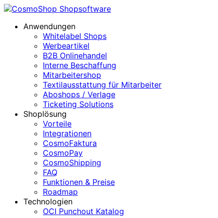
Anwendungen
Whitelabel Shops
Werbeartikel
B2B Onlinehandel
Interne Beschaffung
Mitarbeitershop
Textilausstattung für Mitarbeiter
Aboshops / Verlage
Ticketing Solutions
Shoplösung
Vorteile
Integrationen
CosmoFaktura
CosmoPay
CosmoShipping
FAQ
Funktionen & Preise
Roadmap
Technologien
OCI Punchout Katalog