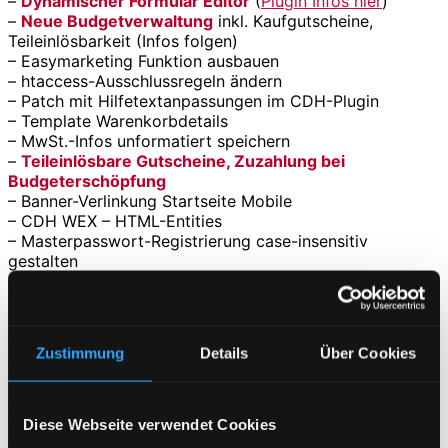
–
Dynamischer Formular Editor
(
Plugin Infos hier
)
–
Neue Budgetverwaltung
inkl. Kaufgutscheine,
Teileinlösbarkeit (Infos folgen)
– Easymarketing Funktion ausbauen
– htaccess-Ausschlussregeln ändern
– Patch mit Hilfetextanpassungen im CDH-Plugin
– Template Warenkorbdetails
– MwSt.-Infos unformatiert speichern
–
Teileinlösbare Gutscheine, Zuzahlung bei
Budgeterschöpfung
– Banner-Verlinkung Startseite Mobile
– CDH WEX – HTML-Entities
– Masterpasswort-Registrierung case-insensitiv
gestalten
– Template-Verbesserung Kostenstellenfeld
– Optimierte URLs in Cloud-Vorlageshops
– Kostenstellen im Kundenaccount von 10 auf 25 erhöhen
– WEX-Export Kundenbemerkung doppelt
Zustimmung
Details
Über Cookies
– Bugfix: Fehler bei Sprachumschaltung im Backend
– Artikelvarianten-Eingabe mit Ereignissen erweitern
– PDF-Plugin optimieren
– Bestandswarnmail – Anpassung FROM
Diese Webseite verwendet Cookies
– Refactoring Budgetverwaltung,