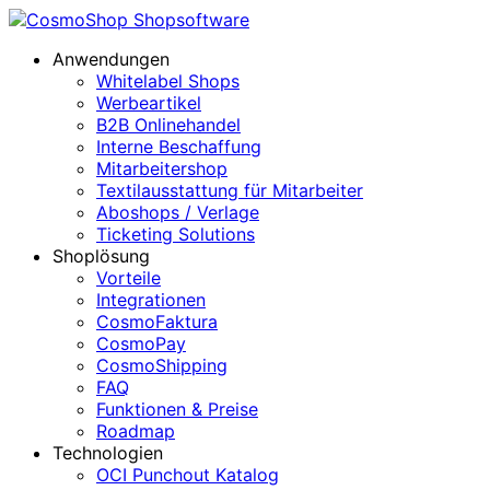
Anwendungen
Whitelabel Shops
Werbeartikel
B2B Onlinehandel
Interne Beschaffung
Mitarbeitershop
Textilausstattung für Mitarbeiter
Aboshops / Verlage
Ticketing Solutions
Shoplösung
Vorteile
Integrationen
CosmoFaktura
CosmoPay
CosmoShipping
FAQ
Funktionen & Preise
Roadmap
Technologien
OCI Punchout Katalog