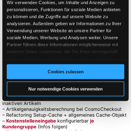
Wir verwenden Cookies, um Inhalte und Anzeigen zu
Einführung
Wertgutscheine, Widgets in Vorabversion
personalisieren, Funktionen für soziale Medien anbieten
–
Massenbearbeitung um „WYSIWYG
Artikelbeschreibungstext“
erweitern (Infos folgen)
zu können und die Zugriffe auf unsere Website zu
– Hookpoints und Verallgemeinerungen in den
analysieren. Außerdem geben wir Informationen zu Ihrer
Zusatzseiten
Verwendung unserer Website an unsere Partner für
– Optimierung Plugin-Lifecycle
soziale Medien, Werbung und Analysen weiter. Unsere
–
GTM anstelle von Google Analytics 4
standardmäßig
Partner führen diese Informationen möglicherweise mit
verwenden (
Infos
)
– Hotfix: Setzen des Browsercookies von außen via URL
weiteren Daten zusammen, die Sie ihnen bereitgestellt
entfernen
haben oder die sie im Rahmen Ihrer Nutzung der Dienste
– Refactoring Setup Datenbasis
gesammelt haben. Sie geben Einwilligung zu unseren
–
Google reCaptcha
in Admin-Login und Frontend-Login
Cookies zulassen
Cookies, wenn Sie unsere Webseite weiterhin nutzen.
–
Passwort-Regeln
konfigurierbar
– Session-Teilrefactoring – CORE-29
–
Artikelbestand
grundsätzlich
multilagerfähig
gestalten
Nur notwendige Cookies verwenden
(Infos folgen)
– Bugfix: Artikelbild als Rubrikbild verwenden, auch bei
inaktiven Artikeln
– Artikelgenauigkeitsberechnung bei CosmoCheckout
– Refactoring Setup-Cache + allgemeines Cache-Objekt
–
Kostenstelleneingabe
konfigurierbar
je
Kundengruppe
(Infos folgen)