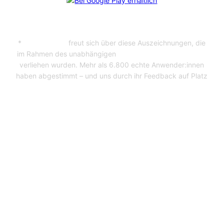
*
CosmoShop
freut sich über diese Auszeichnungen, die
im Rahmen des unabhängigen
Professional User Ratings
verliehen wurden. Mehr als 6.800 echte Anwender:innen
haben abgestimmt – und uns durch ihr Feedback auf Platz
1 gebracht. Bei jedem der Shopanbieter wurden
mindestens 65 Kundenbefragungen durchgeführt.
Impressum
Datenschutz
BVMW Webinar – B2B Webshop professionell aufbauen
& erfolgreich mach...
Ihr Onlineshop
funktioniert – aber schöpft er wirklich sein Potenzial au...