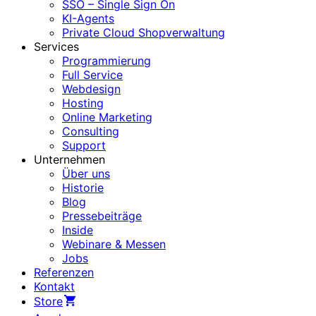
SSO – Single Sign On
KI-Agents
Private Cloud Shopverwaltung
Services
Programmierung
Full Service
Webdesign
Hosting
Online Marketing
Consulting
Support
Unternehmen
Über uns
Historie
Blog
Pressebeiträge
Inside
Webinare & Messen
Jobs
Referenzen
Kontakt
Store