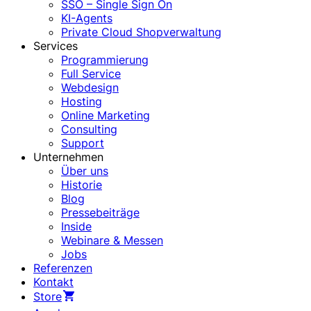
SSO – Single Sign On
KI-Agents
Private Cloud Shopverwaltung
Services
Programmierung
Full Service
Webdesign
Hosting
Online Marketing
Consulting
Support
Unternehmen
Über uns
Historie
Blog
Pressebeiträge
Inside
Webinare & Messen
Jobs
Referenzen
Kontakt
Store