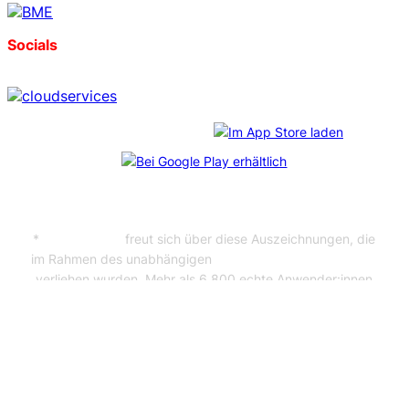
Socials
Download unserer App:
*
CosmoShop
freut sich über diese Auszeichnungen, die
im Rahmen des unabhängigen
Professional User Ratings
verliehen wurden. Mehr als 6.800 echte Anwender:innen
haben abgestimmt – und uns durch ihr Feedback auf Platz
1 gebracht. Bei jedem der Shopanbieter wurden
mindestens 65 Kundenbefragungen durchgeführt.
Impressum