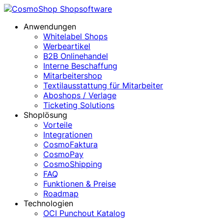
Anwendungen
Whitelabel Shops
Werbeartikel
B2B Onlinehandel
Interne Beschaffung
Mitarbeitershop
Textilausstattung für Mitarbeiter
Aboshops / Verlage
Ticketing Solutions
Shoplösung
Vorteile
Integrationen
CosmoFaktura
CosmoPay
CosmoShipping
FAQ
Funktionen & Preise
Roadmap
Technologien
OCI Punchout Katalog