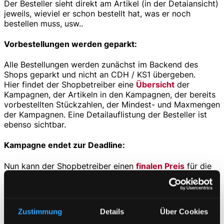
Der Besteller sieht direkt am Artikel (in der Detaiansicht)
jeweils, wieviel er schon bestellt hat, was er noch
bestellen muss, usw..
Vorbestellungen werden geparkt:
Alle Bestellungen werden zunächst im Backend des
Shops geparkt und nicht an CDH / KS1 übergeben.
Hier findet der Shopbetreiber eine
Übersicht
der
Kampagnen, der Artikeln in den Kampagnen, der bereits
vorbestellten Stückzahlen, der Mindest- und Maxmengen
der Kampagnen. Eine Detailauflistung der Besteller ist
ebenso sichtbar.
Kampagne endet zur Deadline:
Nun kann der Shopbetreiber einen
finalen Preis
für die
Artikel
festlegen
.
Dieser ändert dann rückwirkend die Preise bei allen
Vorbestellungen.
Status „in Produktion“ oder „Artikel abgelehnt“:
Zustimmung
Details
Über Cookies
Der Shopbetreiber ändert nun den Status der Abfrage-