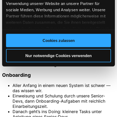
Verwendung unserer Website an unsere Partner für
Remote-freundlich:
Einarbeitung vor Ort an
soziale Medien, Werbung und Analysen weiter. Unsere
unserem Standort im Westen von München, danach
Partner führen diese Informationen möglicherweise mit
bis zu 100 % remote
weiteren Daten zusammen, die Sie ihnen bereitgestellt
Weiterbildung wird gefördert
— fachlich wie
persönlich
haben oder die sie im Rahmen Ihrer Nutzung der Dienste
Flexible Arbeitszeiten / Gleitzeit
gesammelt haben. Sie geben Einwilligung zu unseren
Gemeinsame Unternehmungen & Team-Events
Cookies zulassen
Cookies, wenn Sie unsere Webseite weiterhin nutzen.
Art des Vertrages
Nur notwendige Cookies verwenden
Festanstellung, onsite/remote
Start so bald wie möglich
Onboarding
Aller Anfang in einem neuen System ist schwer —
das wissen wir.
Einweisung und Schulung durch unsere Senior-
Devs, dann Onboarding-Aufgaben mit reichlich
Einarbeitungszeit.
Danach geht’s ins Doing: kleinere Tasks unter
Anleitung eines Senior-Devs.