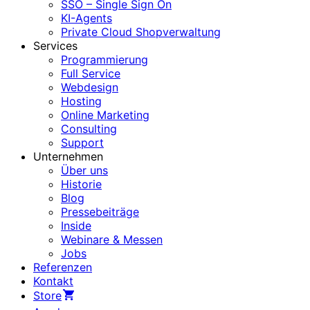
SSO – Single Sign On
KI-Agents
Private Cloud Shopverwaltung
Services
Programmierung
Full Service
Webdesign
Hosting
Online Marketing
Consulting
Support
Unternehmen
Über uns
Historie
Blog
Pressebeiträge
Inside
Webinare & Messen
Jobs
Referenzen
Kontakt
Store