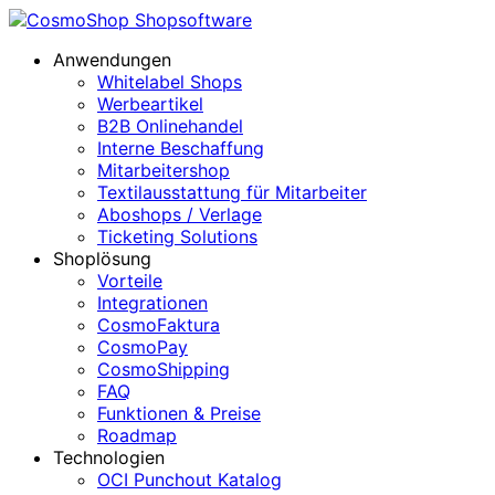
Anwendungen
Whitelabel Shops
Werbeartikel
B2B Onlinehandel
Interne Beschaffung
Mitarbeitershop
Textilausstattung für Mitarbeiter
Aboshops / Verlage
Ticketing Solutions
Shoplösung
Vorteile
Integrationen
CosmoFaktura
CosmoPay
CosmoShipping
FAQ
Funktionen & Preise
Roadmap
Technologien
OCI Punchout Katalog