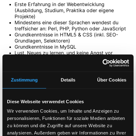
Erste Erfahrung in der Webentwicklung
(Ausbildung, Studium, Praktika oder eigene
Projekte)
Mindestens eine dieser Sprachen wendest du
treffsicher an: Perl, PHP, Python oder JavaScript
Grundkenntnisse in HTML5 & CSS (inkl. SEO-
Grundlagen, Selektoren)
Grundkenntnisse in MySQL
Lust, Neues zu lernen, und keine Angst vor
Herausforderungen
Sinn für Codequalität und sauberes Arbeiten
Von Vorteil:
Zustimmung
Details
Über Cookies
Erfahrung mit Git
Erfahrung in der Programmierung mit Claude,
Codex & Co.
Diese Webseite verwendet Cookies
Du kennst Perl noch nicht? Kein Problem — bei uns
Wir verwenden Cookies, um Inhalte und Anzeigen zu
lernst du es.
personalisieren, Funktionen für soziale Medien anbieten
Erste Erfahrung im Hosting-Umfeld
zu können und die Zugriffe auf unsere Website zu
Benefits
analysieren. Außerdem geben wir Informationen zu Ihrer