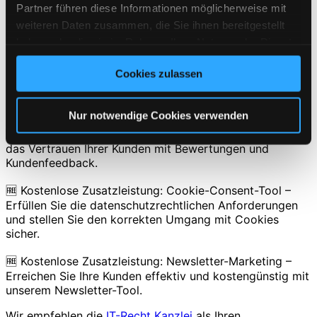
zahlreicher zufriedener Kunden.
Partner führen diese Informationen möglicherweise mit
weiteren Daten zusammen, die Sie ihnen bereitgestellt
Entdecken Sie weitere großartige Funktionen der IT-
haben oder die sie im Rahmen Ihrer Nutzung der Dienste
Recht Kanzlei:
gesammelt haben. Sie geben Einwilligung zu unseren
🔍 Intuitiver Website-Scanner: Identifizieren Sie
Cookies zulassen
Cookies, wenn Sie unsere Webseite weiterhin nutzen.
potenzielle Risiken und verbessern Sie die Sicherheit
Ihrer Webseite.
Nur notwendige Cookies verwenden
🆓 Kostenlose Zusatzleistung: ShopVote – Steigern Sie
das Vertrauen Ihrer Kunden mit Bewertungen und
Kundenfeedback.
🆓 Kostenlose Zusatzleistung: Cookie-Consent-Tool –
Erfüllen Sie die datenschutzrechtlichen Anforderungen
und stellen Sie den korrekten Umgang mit Cookies
sicher.
🆓 Kostenlose Zusatzleistung: Newsletter-Marketing –
Erreichen Sie Ihre Kunden effektiv und kostengünstig mit
unserem Newsletter-Tool.
Wir empfehlen die
IT-Recht Kanzlei
als Ihren