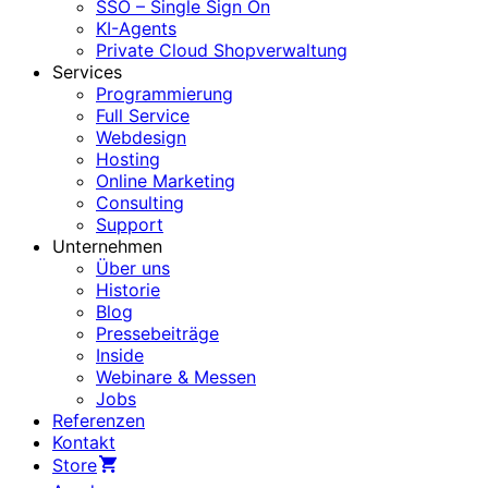
SSO – Single Sign On
KI-Agents
Private Cloud Shopverwaltung
Services
Programmierung
Full Service
Webdesign
Hosting
Online Marketing
Consulting
Support
Unternehmen
Über uns
Historie
Blog
Pressebeiträge
Inside
Webinare & Messen
Jobs
Referenzen
Kontakt
Store