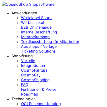
Anwendungen
Whitelabel Shops
Werbeartikel
B2B Onlinehandel
Interne Beschaffung
Mitarbeitershop
Textilausstattung für Mitarbeiter
Aboshops / Verlage
Ticketing Solutions
Shoplösung
Vorteile
Integrationen
CosmoFaktura
CosmoPay
CosmoShipping
FAQ
Funktionen & Preise
Roadmap
Technologien
OCI Punchout Katalog