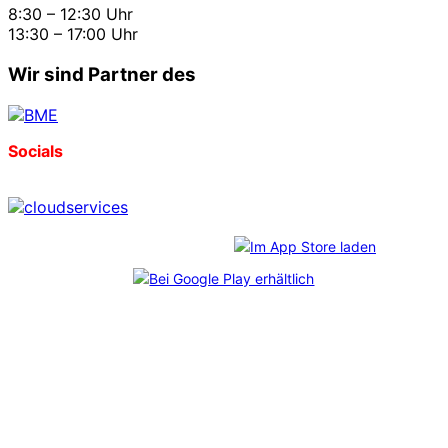
8:30 – 12:30 Uhr
13:30 – 17:00 Uhr
Wir sind Partner des
Socials
Download unserer App:
*
CosmoShop
freut sich über diese Auszeichnungen, die
im Rahmen des unabhängigen
Professional User Ratings
verliehen wurden. Mehr als 6.800 echte Anwender:innen
haben abgestimmt – und uns durch ihr Feedback auf Platz