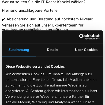
Warum sollten Sie die IT-Recht Kanzlei wählen?
Hier sind unschlagbare Vorteile:
✔️ Absicherung und Beratung auf höchstem Niveau:
Verlassen Sie sich auf unser Expertenteam für
erstklassige rechtliche Unterstützung.
✔️ Anwaltliche Qualität und schnelle Reaktionszeiten: Wir
sind stets für Sie da und bearbeiten Ihre Anliegen
zeitnah.
Zustimmung
Details
Über Cookies
✔️ Keine Werbeanrufe: Bei uns können Sie sich darauf
verlassen, dass wir Ihre Privatsphäre schützen und Sie
Diese Webseite verwendet Cookies
nicht mit unerwünschten Anrufen belästigen.
Wir verwenden Cookies, um Inhalte und Anzeigen zu
✔️ Kurze Mindestvertragslaufzeit / mtl. Zahlweise: Wir
personalisieren, Funktionen für soziale Medien anbieten
bieten Ihnen flexible Vertragslaufzeiten und bequeme
zu können und die Zugriffe auf unsere Website zu
monatliche Zahlungsoptionen.
analysieren. Außerdem geben wir Informationen zu Ihrer
Verwendung unserer Website an unsere Partner für
✔️ Über 60.000 Unternehmen abgesichert: Vertrauen Sie
soziale Medien, Werbung und Analysen weiter. Unsere
auf unsere langjährige Erfahrung und das Vertrauen