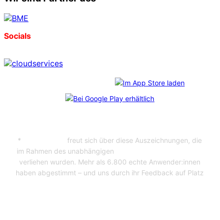
Socials
Download unserer App:
*
CosmoShop
freut sich über diese Auszeichnungen, die
im Rahmen des unabhängigen
Professional User Ratings
verliehen wurden. Mehr als 6.800 echte Anwender:innen
haben abgestimmt – und uns durch ihr Feedback auf Platz
1 gebracht. Bei jedem der Shopanbieter wurden
mindestens 65 Kundenbefragungen durchgeführt.