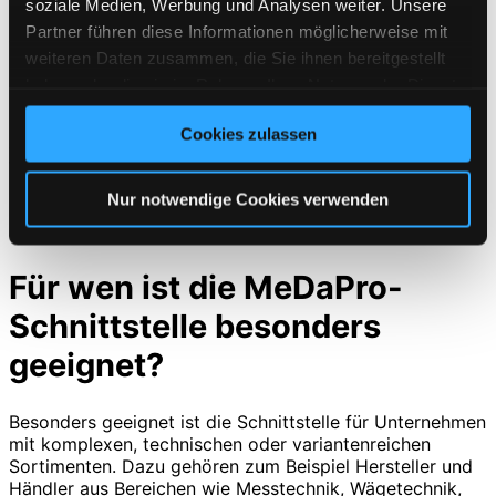
soziale Medien, Werbung und Analysen weiter. Unsere
PIM, während der Webshop regelmäßig aktuelle Daten
Partner führen diese Informationen möglicherweise mit
erhält.
weiteren Daten zusammen, die Sie ihnen bereitgestellt
Neben Produkttexten übernimmt der Webshop auch
haben oder die sie im Rahmen Ihrer Nutzung der Dienste
Kategorien, technische Merkmale, Bilder, Dokumente und
gesammelt haben. Sie geben Einwilligung zu unseren
mehrsprachige Inhalte. Auf diese Weise entwickelt sich
Cookies zulassen
Cookies, wenn Sie unsere Webseite weiterhin nutzen.
der Webshop zu einem automatisch aktualisierten
Vertriebskanal auf Basis zentral gepflegter
Produktdaten.
Nur notwendige Cookies verwenden
Für wen ist die MeDaPro-
Schnittstelle besonders
geeignet?
Besonders geeignet ist die Schnittstelle für Unternehmen
mit komplexen, technischen oder variantenreichen
Sortimenten. Dazu gehören zum Beispiel Hersteller und
Händler aus Bereichen wie Messtechnik, Wägetechnik,