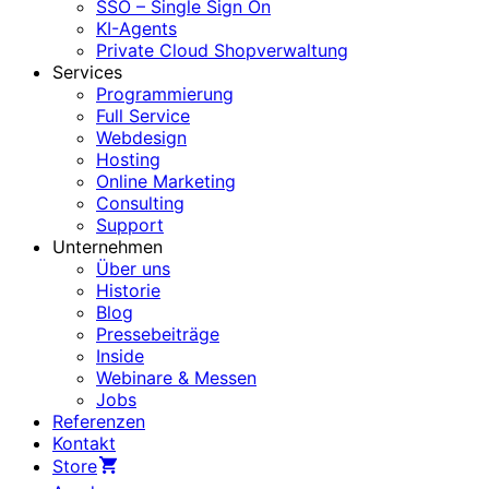
SSO – Single Sign On
KI-Agents
Private Cloud Shopverwaltung
Services
Programmierung
Full Service
Webdesign
Hosting
Online Marketing
Consulting
Support
Unternehmen
Über uns
Historie
Blog
Pressebeiträge
Inside
Webinare & Messen
Jobs
Referenzen
Kontakt
Store