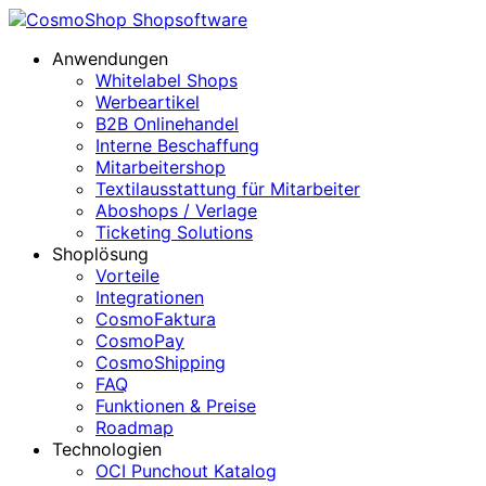
Anwendungen
Whitelabel Shops
Werbeartikel
B2B Onlinehandel
Interne Beschaffung
Mitarbeitershop
Textilausstattung für Mitarbeiter
Aboshops / Verlage
Ticketing Solutions
Shoplösung
Vorteile
Integrationen
CosmoFaktura
CosmoPay
CosmoShipping
FAQ
Funktionen & Preise
Roadmap
Technologien
OCI Punchout Katalog