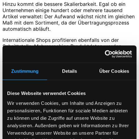
Hinzu kommt die bessere Skalierbarkeit. Egal ob ein
Unternehmen einige hundert oder mehrere tausend
Artikel verwaltet: Der Aufwand wächst nicht im gleichen
Maß mit dem Sortiment, da der Übertragungsprozess
automatisch abläuft.
Internationale Shops profitieren ebenfalls von der
Schnittstelle. Mehrsprachige Produktdaten werden
zentral in MeDaPro gepflegt und anschließend in die
jeweiligen Sprachversionen des Webshops übertragen.
Zustimmung
Details
Über Cookies
Mit und ohne PIM-
Schnittstelle: Der Unterschied
Diese Webseite verwendet Cookies
Ohne Schnittstelle müssen Unternehmen Produktdaten
Wir verwenden Cookies, um Inhalte und Anzeigen zu
meist manuell aus dem PIM exportieren, aufbereiten und
personalisieren, Funktionen für soziale Medien anbieten
anschließend im Shop einpflegen. Dieser Prozess kostet
zu können und die Zugriffe auf unsere Website zu
Zeit und erhöht das Fehlerrisiko.
analysieren. Außerdem geben wir Informationen zu Ihrer
Mit der Shop-Schnittstelle PIM MeDaPro läuft die
Verwendung unserer Website an unsere Partner für
Übertragung automatisch. Die Produktpflege bleibt im