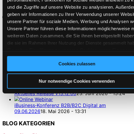
und die Zugriffe auf unsere Website zu analysieren. Außerd
Beitrag in Kateogorie:
Blog
,
Webinare
geben wir Informationen zu Ihrer Verwendung unserer Websi
unsere Partner für soziale Medien, Werbung und Analysen we
Unsere Partner führen diese Informationen möglicherweise m
NEUESTE BEITRÄGE
weiteren Daten zusammen, die Sie ihnen bereitgestellt habe
die sie im Rahmen Ihrer Nutzung der Dienste gesammelt ha
Sie geben Einwilligung zu unseren Cookies, wenn Sie unser
CosmoShop auf der ARBEITSSCHUTZ AKTUELL
2026 in Stuttgart
4. August 2026 - 11:46
Webseite weiterhin nutzen.
Cookies zulassen
GWW Trend im Herbst 2026
30. Juli 2026 - 14:07
Cosmoshop Inside Juli 2026
23. Juli 2026 - 16:27
Nur notwendige Cookies verwenden
Aktuelles Release v13.12.00
23. Juni 2026 - 15:24
iBusiness‑Konferenz B2B/B2C Digital am
09.06.2026
18. Mai 2026 - 13:31
BLOG KATEGORIEN