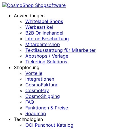
Anwendungen
Whitelabel Shops
Werbeartikel
B2B Onlinehandel
Interne Beschaffung
Mitarbeitershop
Textilausstattung für Mitarbeiter
Aboshops / Verlage
Ticketing Solutions
Shoplösung
Vorteile
Integrationen
CosmoFaktura
CosmoPay
CosmoShipping
FAQ
Funktionen & Preise
Roadmap
Technologien
OCI Punchout Katalog