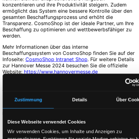
konzentrieren und ihre Produktivität steigern. Zudem
ermöglicht das System eine bessere Kontrolle über den
gesamten Beschaffungsprozess und erhöht die
Transparenz. CosmoShop ist der ideale Partner, um Ihre
Beschaffung zu optimieren und wettbewerbsfähiger zu
werden.
Mehr Informationen über das interne
Beschaffungssystem von CosmoShop finden Sie auf der
Infoseite:
CosmoShop Intranet Shop
. Für weitere Details
zur Hannover Messe 2024 besuchen Sie die offizielle
Website:
https://www.hannovermesse.de
Hier finden Sie unser
Messeprofil
.
Jetzt Termin vereinbaren:
Zustimmung
Details
Über Cook
Fehler:
Kontaktformular wurde nicht gefunden.
Eintrag teilen
Diese Webseite verwendet Cookies
Teilen auf Facebook
Wir verwenden Cookies, um Inhalte und Anzeigen zu
Teilen auf LinkedIn
Link to Xing
personalisieren, Funktionen für soziale Medien anbieten zu 