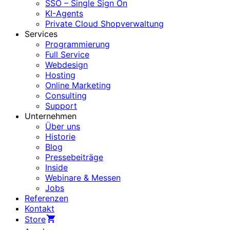
SSO – Single Sign On
KI-Agents
Private Cloud Shopverwaltung
Services
Programmierung
Full Service
Webdesign
Hosting
Online Marketing
Consulting
Support
Unternehmen
Über uns
Historie
Blog
Pressebeiträge
Inside
Webinare & Messen
Jobs
Referenzen
Kontakt
Store